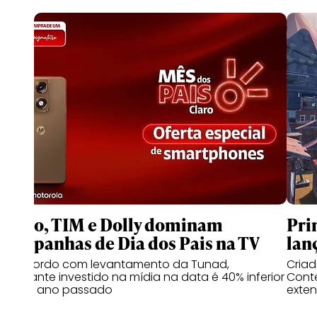
Claro, TIM e Dolly dominam
Pri
campanhas de Dia dos Pais na TV
lan
De acordo com levantamento da Tunad,
Cria
montante investido na mídia na data é 40% inferior
Conte
ao do ano passado
exten