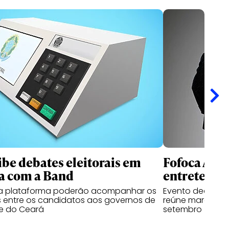
ibe debates eleitorais em
Fofoca Awa
a com a Band
entretenim
da plataforma poderão acompanhar os
Evento dedicado
 entre os candidatos aos governos de
reúne marcas, cr
e do Ceará
setembro