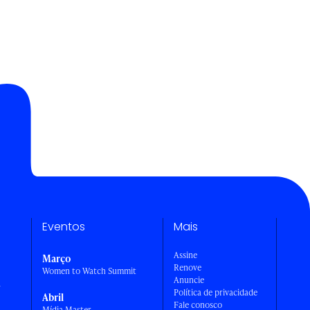
Eventos
Mais
Assine
Março
Renove
Women to Watch Summit
Anuncie
a
Política de privacidade
Abril
Fale conosco
Mídia Master