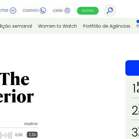
ETTER
CONTATO
LOGIN
ASSINE
I
dição semanal
Women to Watch
Portfólio de Agências
 The
1
erior
2
readme
3
1.0x
0:00