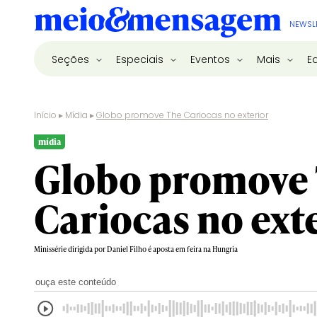
NEWSL
Seções
Especiais
Eventos
Mais
E
Início
▸
Mídia
▸
Globo promove The Cariocas no exterior
mídia
Globo promove
Cariocas no ext
Minissérie dirigida por Daniel Filho é aposta em feira na Hungria
ouça este conteúdo