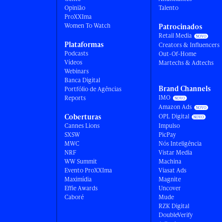
Opinião
Talento
ProXXIma
Women To Watch
Patrocinados
Retail Media
Plataformas
Creators & Influencers
Podcasts
Out-Of-Home
Vídeos
Martechs & Adtechs
Webinars
Banca Digital
Brand Channels
Portfólio de Agências
IMO
Reports
Amazon Ads
Coberturas
OPL Digital
Cannes Lions
Impulso
SXSW
PicPay
MWC
Nós Inteligência
NRF
Vistar Media
WW Summit
Machina
Evento ProXXIma
Viasat Ads
Maximídia
Magnite
Effie Awards
Uncover
Caboré
Mude
RZK Digital
DoubleVerify