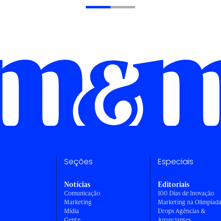
Seções
Especiais
Notícias
Editoriais
Comunicação
100 Dias de Inovação
Marketing
Marketing na Olimpíad
Mídia
Drops Agências &
Gente
Anunciantes