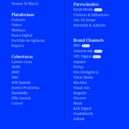
Women To Watch
Patrocinados
Retail Media
Plataformas
Creators & Influencers
Podcasts
Out-Of-Home
Vídeos
Martechs & Adtechs
Webinars
Banca Digital
Brand Channels
Portfólio de Agências
IMO
Reports
Amazon Ads
Coberturas
OPL Digital
Cannes Lions
Impulso
SXSW
PicPay
MWC
Nós Inteligência
NRF
Vistar Media
WW Summit
Machina
Evento ProXXIma
Viasat Ads
Maximídia
Magnite
Effie Awards
Uncover
Caboré
Mude
RZK Digital
DoubleVerify
Adlook