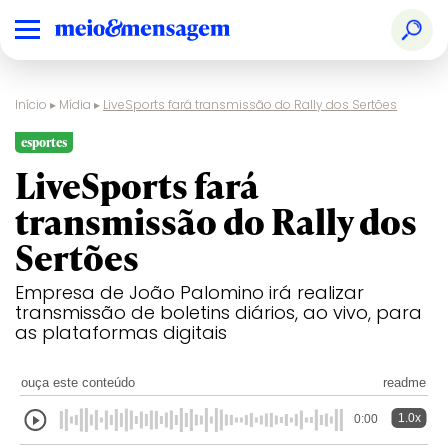
Início
▸
Mídia
▸
LiveSports fará transmissão do Rally dos Sertões
esportes
LiveSports fará
transmissão do Rally dos
Sertões
Empresa de João Palomino irá realizar
transmissão de boletins diários, ao vivo, para
as plataformas digitais
ouça este conteúdo
readme
1.0x
0:00