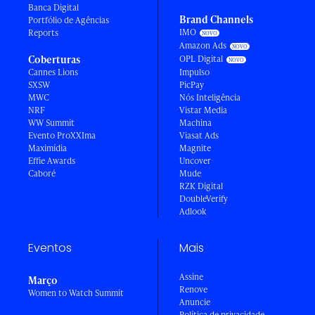
Banca Digital
Brand Channels
Portfólio de Agências
IMO
Reports
Amazon Ads
Coberturas
OPL Digital
Cannes Lions
Impulso
SXSW
PicPay
MWC
Nós Inteligência
NRF
Vistar Media
WW Summit
Machina
Evento ProXXIma
Viasat Ads
Maximídia
Magnite
Effie Awards
Uncover
Caboré
Mude
RZK Digital
DoubleVerify
Adlook
Eventos
Mais
Assine
Março
Renove
Women to Watch Summit
Anuncie
Política de privacidade