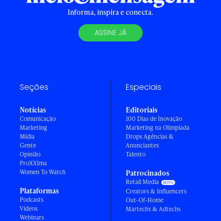
Informa, inspira e conecta.
ASSINE JÁ
Seções
Especiais
Notícias
Editoriais
Comunicação
100 Dias de Inovação
Marketing
Marketing na Olimpíada
Mídia
Drops Agências &
Gente
Anunciantes
Opinião
Talento
ProXXIma
Women To Watch
Patrocinados
Retail Media
Plataformas
Creators & Influencers
Podcasts
Out-Of-Home
Vídeos
Martechs & Adtechs
Webinars