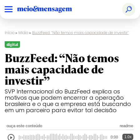
Início
▸
Mídia
▸
BuzzFeed: “Não temos mais capacidade de investir”
digital
BuzzFeed: “Não temos
mais capacidade de
investir”
SVP Internacional do BuzzFeed explica os
motivos que podem encerrar a operação
brasileira e o que a empresa está buscando
em um parceiro para evitar tal decisão
ouça este conteúdo
readme
1.0x
0:00