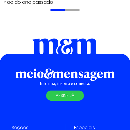
erior ao do ano passado
Informa, inspira e conecta.
ASSINE JÁ
Seções
Especiais