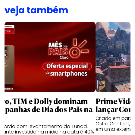
veja também
aro, TIM e Dolly dominam
Prime Video
mpanhas de Dia dos Pais na
lançar Corr
Criada em parc
Ostra Content, i
acordo com levantamento da Tunad,
em uma extensão
tante investido na mídia na data é 40%