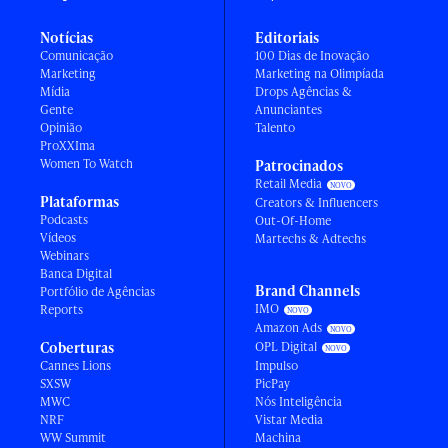
Notícias
Editoriais
Comunicação
100 Dias de Inovação
Marketing
Marketing na Olimpíada
Mídia
Drops Agências &
Gente
Anunciantes
Opinião
Talento
ProXXIma
Women To Watch
Patrocinados
Retail Media
Plataformas
Creators & Influencers
Podcasts
Out-Of-Home
Vídeos
Martechs & Adtechs
Webinars
Banca Digital
Brand Channels
Portfólio de Agências
IMO
Reports
Amazon Ads
Coberturas
OPL Digital
Cannes Lions
Impulso
SXSW
PicPay
MWC
Nós Inteligência
NRF
Vistar Media
WW Summit
Machina