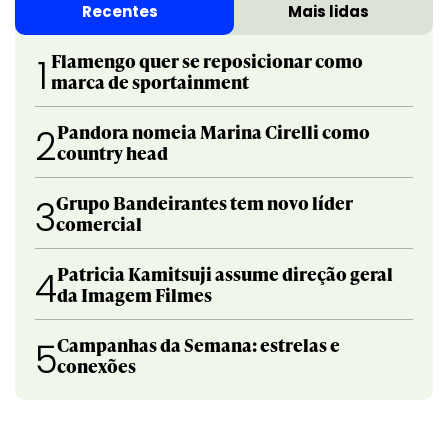
Recentes
Mais lidas
Flamengo quer se reposicionar como
1
marca de sportainment
Pandora nomeia Marina Cirelli como
2
country head
Grupo Bandeirantes tem novo líder
3
comercial
Patricia Kamitsuji assume direção geral
4
da Imagem Filmes
Campanhas da Semana: estrelas e
5
conexões