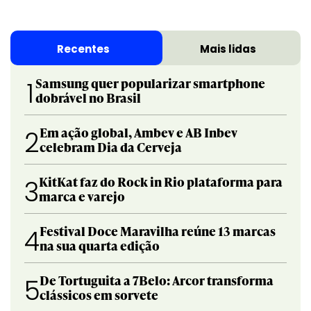
Recentes
Mais lidas
Samsung quer popularizar smartphone
1
dobrável no Brasil
Em ação global, Ambev e AB Inbev
2
celebram Dia da Cerveja
KitKat faz do Rock in Rio plataforma para
3
marca e varejo
Festival Doce Maravilha reúne 13 marcas
4
na sua quarta edição
De Tortuguita a 7Belo: Arcor transforma
5
clássicos em sorvete