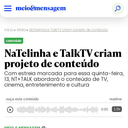
Início
▸
Mídia
▸
NaTelinha e TalkTV criam projeto de conteúdo
conteúdo
NaTelinha e TalkTV criam
projeto de conteúdo
Com estreia marcada para essa quinta-feira,
13, NT+TALK abordará o conteúdo de TV,
cinema, entretenimento e cultura
ouça este conteúdo
readme
1.0x
0:00
MEIO & MENSAGEM