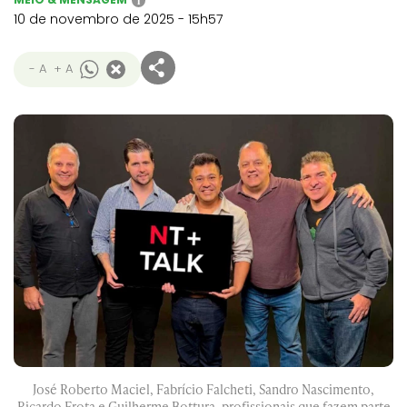
i
10 de novembro de 2025 - 15h57
- A
+ A
José Roberto Maciel, Fabrício Falcheti, Sandro Nascimento,
Ricardo Frota e Guilherme Bottura, profissionais que fazem parte