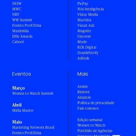
SXSW
PicPay
MWC
Nós Inteligência
NRF
Vistar Media
WW Summit
Machina
Evento ProXXIma
Viasat Ads
Maximídia
Magnite
Effie Awards
Uncover
Caboré
Mude
RZK Digital
DoubleVerify
Adlook
Eventos
Mais
Assine
Março
Renove
Women to Watch Summit
Anuncie
Política de privacidade
Abril
Fale conosco
Mídia Master
Edição semanal
Maio
Women to Watch
Marketing Network Brasil
Portfólio de Agências
Evento ProXXIma