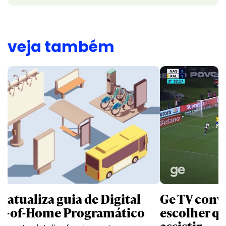
veja também
B atualiza guia de Digital
Ge TV convi
t-of-Home Programático
escolher qu
assistir