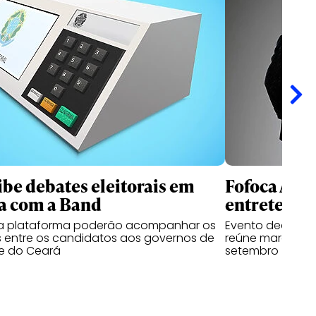
ibe debates eleitorais em
Fofoca Awa
a com a Band
entretenim
da plataforma poderão acompanhar os
Evento dedicado
 entre os candidatos aos governos de
reúne marcas, cr
e do Ceará
setembro