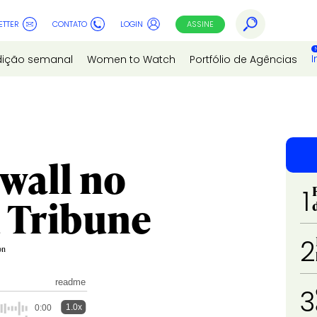
ETTER
CONTATO
LOGIN
ASSINE
I
dição semanal
Women to Watch
Portfólio de Agências
wall no
1
d Tribune
2
on
readme
3
1.0x
0:00