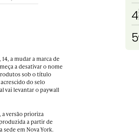
4
5
 14, a mudar a marca de
omeça a desativar o nome
produtos sob o título
, acrescido do selo
l vai levantar o paywall
a versão prioriza
 produzida a partir de
a sede em Nova York.