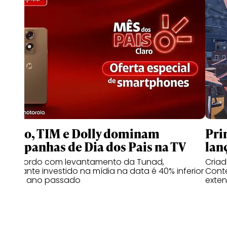
Claro, TIM e Dolly dominam
Pri
campanhas de Dia dos Pais na TV
lan
De acordo com levantamento da Tunad,
Cria
montante investido na mídia na data é 40% inferior
Conte
ao do ano passado
exten