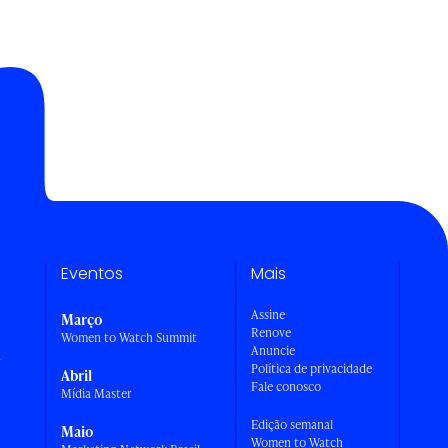
Eventos
Mais
Assine
Março
Renove
Women to Watch Summit
Anuncie
a
Política de privacidade
Abril
Fale conosco
Mídia Master
Edição semanal
Maio
Women to Watch