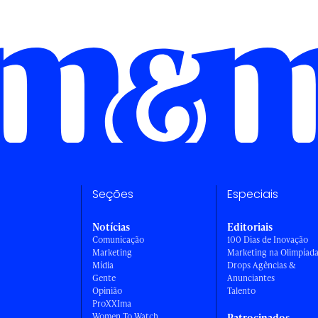
Seções
Especiais
Notícias
Editoriais
Comunicação
100 Dias de Inovação
Marketing
Marketing na Olimpíad
Mídia
Drops Agências &
Gente
Anunciantes
Opinião
Talento
ProXXIma
Women To Watch
Patrocinados