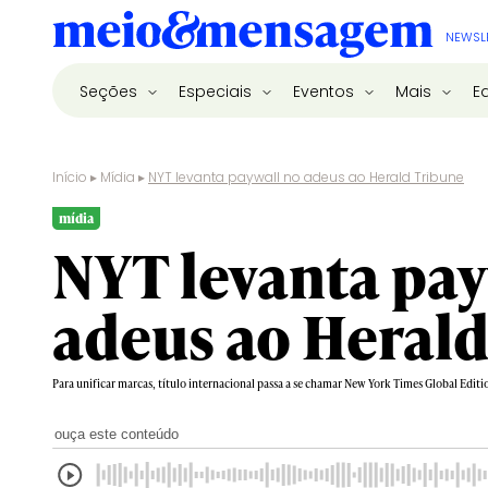
NEWSL
Seções
Especiais
Eventos
Mais
E
Início
▸
Mídia
▸
NYT levanta paywall no adeus ao Herald Tribune
mídia
NYT levanta pay
adeus ao Heral
Para unificar marcas, título internacional passa a se chamar New York Times Global Editi
ouça este conteúdo