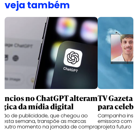
veja também
úncios no ChatGPT alteram
TV Gazeta 
ógica da mídia digital
para celebr
ução de publicidade, que chegou ao
Campanha institu
il esta semana, transpõe as marcas
emissora com o 
a outro momento na jornada de compra
projeta futuro