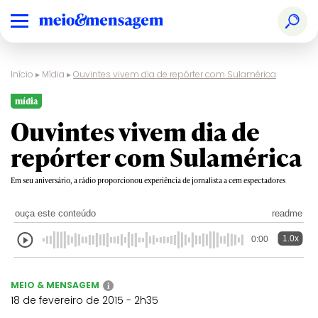
Início
▸
Mídia
▸
Ouvintes vivem dia de repórter com Sulamérica
mídia
Ouvintes vivem dia de
repórter com Sulamérica
Em seu aniversário, a rádio proporcionou experiência de jornalista a cem espectadores
ouça este conteúdo
readme
1.0x
0:00
MEIO & MENSAGEM
i
18 de fevereiro de 2015 - 2h35