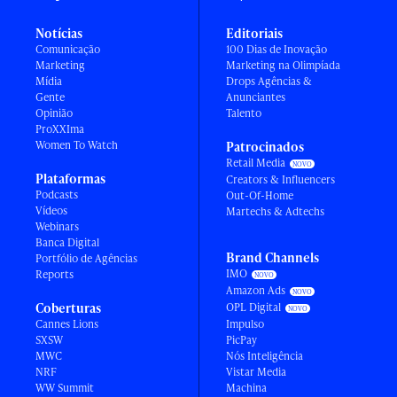
Notícias
Editoriais
Comunicação
100 Dias de Inovação
Marketing
Marketing na Olimpíada
Mídia
Drops Agências &
Gente
Anunciantes
Opinião
Talento
ProXXIma
Women To Watch
Patrocinados
Retail Media
Plataformas
Creators & Influencers
Podcasts
Out-Of-Home
Vídeos
Martechs & Adtechs
Webinars
Banca Digital
Brand Channels
Portfólio de Agências
IMO
Reports
Amazon Ads
Coberturas
OPL Digital
Cannes Lions
Impulso
SXSW
PicPay
MWC
Nós Inteligência
NRF
Vistar Media
WW Summit
Machina