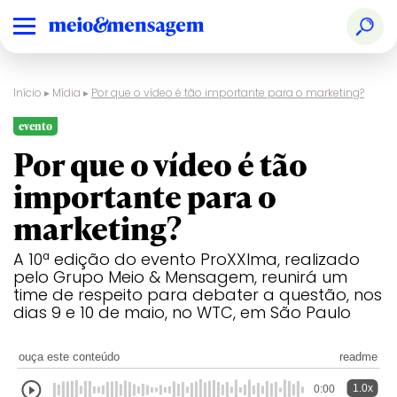
Início
▸
Mídia
▸
Por que o vídeo é tão importante para o marketing?
evento
Por que o vídeo é tão
importante para o
marketing?
A 10ª edição do evento ProXXIma, realizado
pelo Grupo Meio & Mensagem, reunirá um
time de respeito para debater a questão, nos
dias 9 e 10 de maio, no WTC, em São Paulo
ouça este conteúdo
readme
1.0x
0:00