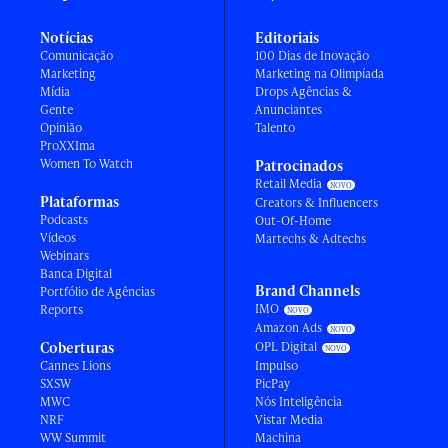
Notícias
Editoriais
Comunicação
100 Dias de Inovação
Marketing
Marketing na Olimpíada
Mídia
Drops Agências &
Gente
Anunciantes
Opinião
Talento
ProXXIma
Women To Watch
Patrocinados
Retail Media
Plataformas
Creators & Influencers
Podcasts
Out-Of-Home
Vídeos
Martechs & Adtechs
Webinars
Banca Digital
Brand Channels
Portfólio de Agências
IMO
Reports
Amazon Ads
Coberturas
OPL Digital
Cannes Lions
Impulso
SXSW
PicPay
MWC
Nós Inteligência
NRF
Vistar Media
WW Summit
Machina