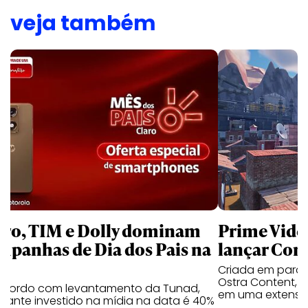
veja também
aro, TIM e Dolly dominam
Prime Video
mpanhas de Dia dos Pais na
lançar Corr
Criada em parc
Ostra Content, i
acordo com levantamento da Tunad,
em uma extensão
tante investido na mídia na data é 40%