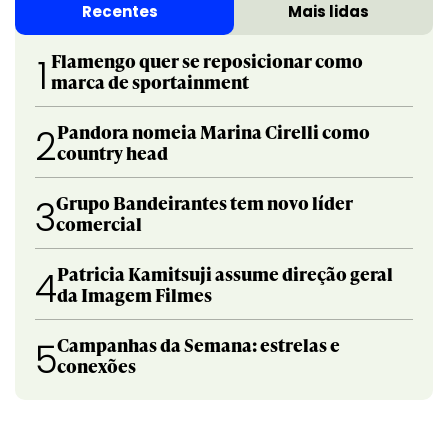
Recentes
Mais lidas
Flamengo quer se reposicionar como
1
marca de sportainment
Pandora nomeia Marina Cirelli como
2
country head
Grupo Bandeirantes tem novo líder
3
comercial
Patricia Kamitsuji assume direção geral
4
da Imagem Filmes
Campanhas da Semana: estrelas e
5
conexões