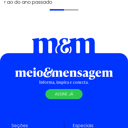
erior ao do ano passado
Informa, inspira e conecta.
ASSINE JÁ
Seções
Especiais