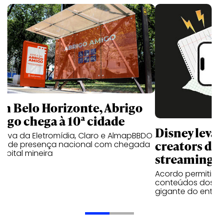
m Belo Horizonte, Abrigo
igo chega à 10ª cidade
Disney lev
iativa da Eletromídia, Claro e AlmapBBDO
creators do
ande presença nacional com chegada
apital mineira
streaming
Acordo permitirá
conteúdos dos p
gigante do entr