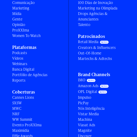
Comunicação
100 Dias de Inovação
Marketing
Marketing na Olimpíada
Mídia
Drops Agências &
Gente
Anunciantes
Opinião
Talento
ProXXIma
Women To Watch
Patrocinados
Retail Media
Plataformas
Creators & Influencers
Podcasts
Out-Of-Home
Vídeos
Martechs & Adtechs
Webinars
Banca Digital
Brand Channels
Portfólio de Agências
IMO
Reports
Amazon Ads
Coberturas
OPL Digital
Cannes Lions
Impulso
SXSW
PicPay
MWC
Nós Inteligência
NRF
Vistar Media
WW Summit
Machina
Evento ProXXIma
Viasat Ads
Maximídia
Magnite
Effie Awards
Uncover