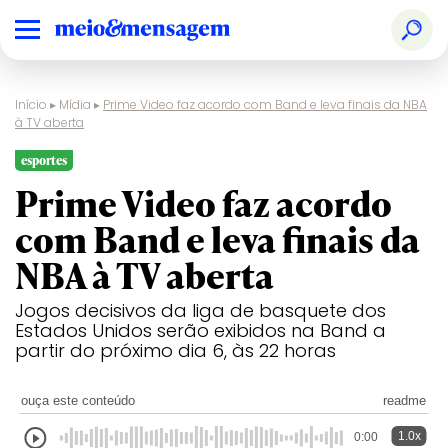
Início
▸
Mídia
▸
Prime Video faz acordo com Band e leva finais da NBA
à TV aberta
esportes
Prime Video faz acordo
com Band e leva finais da
NBA à TV aberta
Jogos decisivos da liga de basquete dos
Estados Unidos serão exibidos na Band a
partir do próximo dia 6, às 22 horas
ouça este conteúdo
readme
1.0x
0:00