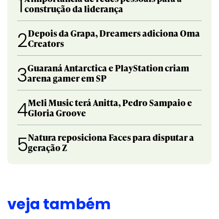
1
construção da liderança
Depois da Grapa, Dreamers adiciona Oma
2
Creators
Guaraná Antarctica e PlayStation criam
3
arena gamer em SP
Meli Music terá Anitta, Pedro Sampaio e
4
Gloria Groove
Natura reposiciona Faces para disputar a
5
geração Z
veja também