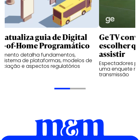
B atualiza guia de Digital
Ge TV convi
t-of-Home Programático
escolher qu
assistir
umento detalha fundamentos,
ssistema de plataformas, modelos de
Espectadores po
ociação e aspectos regulatórios
uma enquete no
transmissão