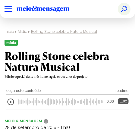
Início
▸
Mídia
▸
Rolling Stone celebra Natura Musical
mídia
Rolling Stone celebra
Natura Musical
Edição especial deste mês homenageia os dez anos do projeto
ouça este conteúdo
readme
1.0x
0:00
MEIO & MENSAGEM
i
28 de setembro de 2015 - 11h10