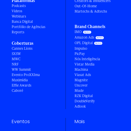
Plataformas
Creators & Influencers
Podcasts
Out-Of-Home
Vídeos
Martechs & Adtechs
Webinars
Banca Digital
Brand Channels
Portfólio de Agências
IMO
Reports
Amazon Ads
Coberturas
OPL Digital
Cannes Lions
Impulso
SXSW
PicPay
MWC
Nós Inteligência
NRF
Vistar Media
WW Summit
Machina
Evento ProXXIma
Viasat Ads
Maximídia
Magnite
Effie Awards
Uncover
Caboré
Mude
RZK Digital
DoubleVerify
Adlook
Eventos
Mais