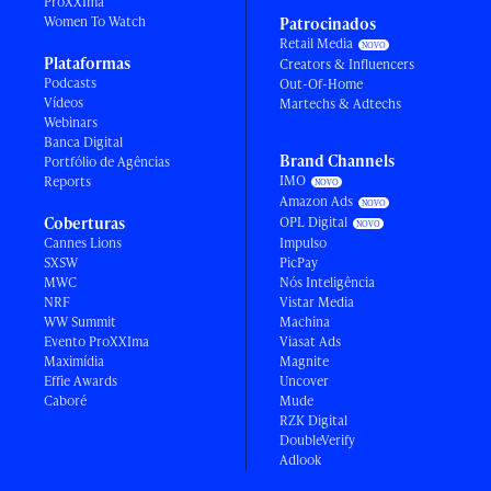
ProXXIma
Women To Watch
Patrocinados
Retail Media
Plataformas
Creators & Influencers
Podcasts
Out-Of-Home
Vídeos
Martechs & Adtechs
Webinars
Banca Digital
Brand Channels
Portfólio de Agências
IMO
Reports
Amazon Ads
Coberturas
OPL Digital
Cannes Lions
Impulso
SXSW
PicPay
MWC
Nós Inteligência
NRF
Vistar Media
WW Summit
Machina
Evento ProXXIma
Viasat Ads
Maximídia
Magnite
Effie Awards
Uncover
Caboré
Mude
RZK Digital
DoubleVerify
Adlook