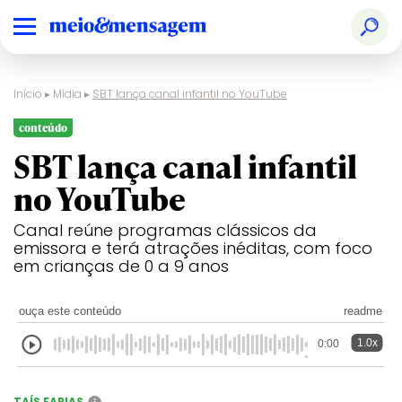
Início
▸
Mídia
▸
SBT lança canal infantil no YouTube
conteúdo
SBT lança canal infantil
no YouTube
Canal reúne programas clássicos da
emissora e terá atrações inéditas, com foco
em crianças de 0 a 9 anos
ouça este conteúdo
readme
1.0x
0:00
TAÍS FARIAS