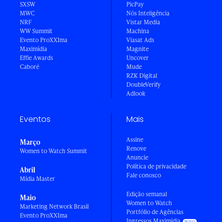
SXSW
PicPay
MWC
Nós Inteligência
NRF
Vistar Media
WW Summit
Machina
Evento ProXXIma
Viasat Ads
Maximídia
Magnite
Effie Awards
Uncover
Caboré
Mude
RZK Digital
DoubleVerify
Adlook
Eventos
Mais
Assine
Março
Renove
Women to Watch Summit
Anuncie
Política de privacidade
Abril
Fale conosco
Mídia Master
Edição semanal
Maio
Women to Watch
Marketing Network Brasil
Portfólio de Agências
Evento ProXXIma
Ingressos Maximídia