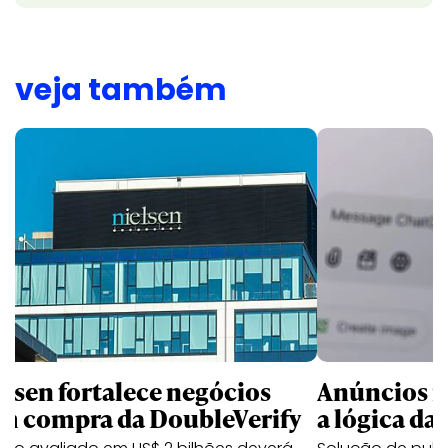
veja também
elsen fortalece negócios
Anúncios n
m compra da DoubleVerify
a lógica da 