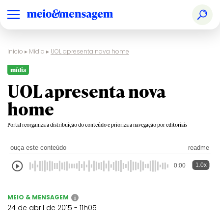
Início
▸
Mídia
▸
UOL apresenta nova home
mídia
UOL apresenta nova
home
Portal reorganiza a distribuição do conteúdo e prioriza a navegação por editoriais
ouça este conteúdo
readme
1.0x
0:00
MEIO & MENSAGEM
i
24 de abril de 2015 - 11h05