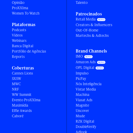
Opinião
Talento
ProXXIma
Women To Watch
Patrocinados
Retail Media
Plataformas
Creators & Influencers
Podcasts
Out-Of-Home
Vídeos
Martechs & Adtechs
Webinars
Banca Digital
Brand Channels
Portfólio de Agências
IMO
Reports
Amazon Ads
Coberturas
OPL Digital
Cannes Lions
Impulso
SXSW
PicPay
MWC
Nós Inteligência
NRF
Vistar Media
WW Summit
Machina
Evento ProXXIma
Viasat Ads
Maximídia
Magnite
Effie Awards
Uncover
Caboré
Mude
RZK Digital
DoubleVerify
Adlook