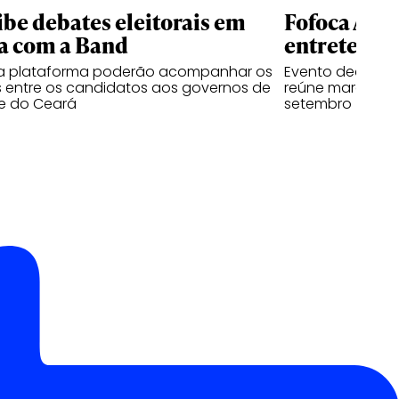
ibe debates eleitorais em
Fofoca Awa
a com a Band
entretenim
da plataforma poderão acompanhar os
Evento dedicado
 entre os candidatos aos governos de
reúne marcas, cr
e do Ceará
setembro