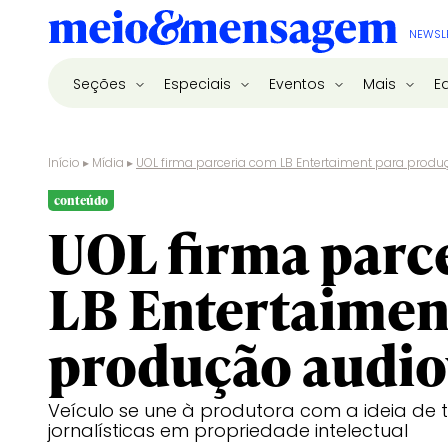
NEWSL
Seções
Especiais
Eventos
Mais
E
Início
▸
Mídia
▸
UOL firma parceria com LB Entertaiment para produ
conteúdo
UOL firma parc
LB Entertaimen
produção audio
Veículo se une à produtora com a ideia de
jornalísticas em propriedade intelectual