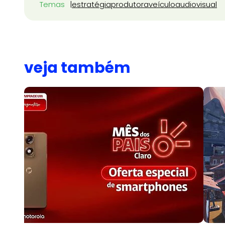
Temas
estratégia
produtora
veículo
audiovisual
veja também