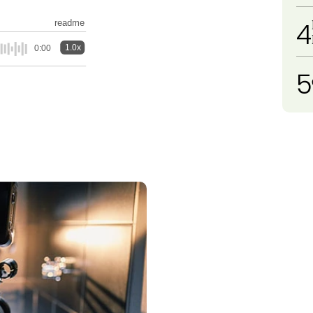
4
readme
1.0x
0:00
5