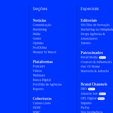
Seções
Especiais
Notícias
Editoriais
Comunicação
100 Dias de Inovação
Marketing
Marketing na Olimpíad
Mídia
Drops Agências &
Gente
Anunciantes
Opinião
Talento
ProXXIma
Women To Watch
Patrocinados
Retail Media
Plataformas
Creators & Influencers
Podcasts
Out-Of-Home
Vídeos
Martechs & Adtechs
Webinars
Banca Digital
Brand Channels
Portfólio de Agências
IMO
Reports
Amazon Ads
Coberturas
OPL Digital
Cannes Lions
Impulso
SXSW
PicPay
MWC
Nós Inteligência