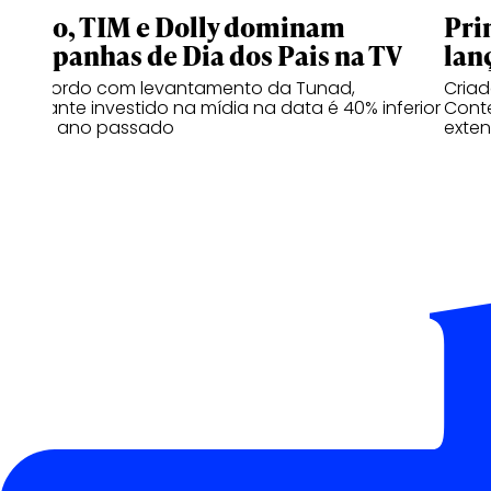
Claro, TIM e Dolly dominam
Pri
campanhas de Dia dos Pais na TV
lan
De acordo com levantamento da Tunad,
Cria
montante investido na mídia na data é 40% inferior
Conte
ao do ano passado
exten