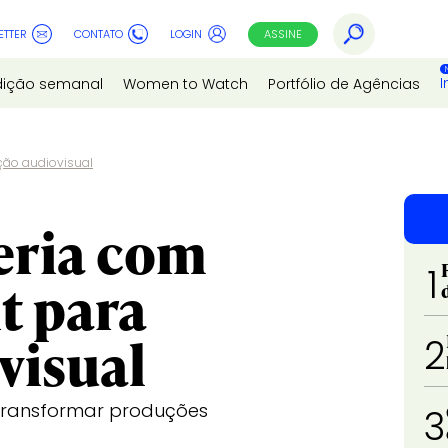
ETTER
CONTATO
LOGIN
ASSINE
I
dição semanal
Women to Watch
Portfólio de Agências
ção audiovisual
eria com
1
t para
visual
2
 transformar produções
3