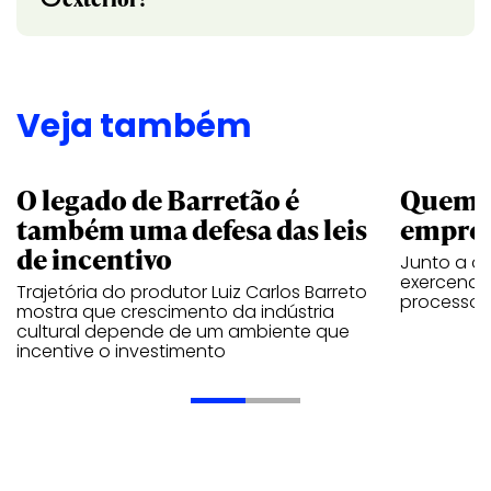
Veja também
O legado de Barretão é
Quem é
também uma defesa das leis
empres
de incentivo
Junto a ou
exercendo
Trajetória do produtor Luiz Carlos Barreto
processo 
mostra que crescimento da indústria
cultural depende de um ambiente que
incentive o investimento