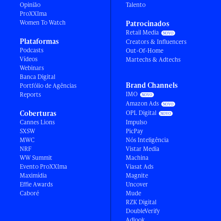
Opinião
Talento
ProXXIma
Women To Watch
Patrocinados
Retail Media
Plataformas
Creators & Influencers
Podcasts
Out-Of-Home
Vídeos
Martechs & Adtechs
Webinars
Banca Digital
Brand Channels
Portfólio de Agências
IMO
Reports
Amazon Ads
Coberturas
OPL Digital
Cannes Lions
Impulso
SXSW
PicPay
MWC
Nós Inteligência
NRF
Vistar Media
WW Summit
Machina
Evento ProXXIma
Viasat Ads
Maximídia
Magnite
Effie Awards
Uncover
Caboré
Mude
RZK Digital
DoubleVerify
Adlook