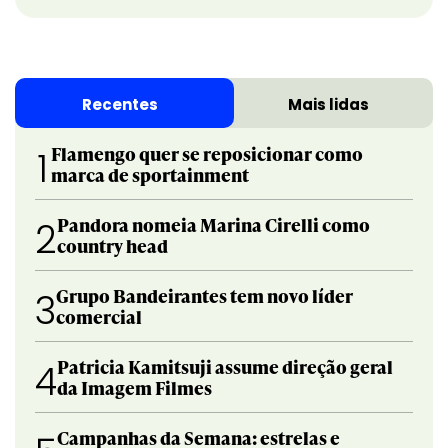
Recentes
Mais lidas
Flamengo quer se reposicionar como
1
marca de sportainment
Pandora nomeia Marina Cirelli como
2
country head
Grupo Bandeirantes tem novo líder
3
comercial
Patricia Kamitsuji assume direção geral
4
da Imagem Filmes
Campanhas da Semana: estrelas e