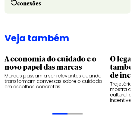
5
conexões
Veja também
A economia do cuidado e o
O legad
novo papel das marcas
também
de ince
Marcas passam a ser relevantes quando
transformam conversas sobre o cuidado
Trajetória
em escolhas concretas
mostra que
cultural 
incentive 