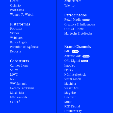
Gente
Anunciantes
Opinião
Talento
ProXXIma
Women To Watch
Patrocinados
Retail Media
Plataformas
Creators & Influencers
Podcasts
Out-Of-Home
Vídeos
Martechs & Adtechs
Webinars
Banca Digital
Brand Channels
Portfólio de Agências
IMO
Reports
Amazon Ads
Coberturas
OPL Digital
Cannes Lions
Impulso
SXSW
PicPay
MWC
Nós Inteligência
NRF
Vistar Media
WW Summit
Machina
Evento ProXXIma
Viasat Ads
Maximídia
Magnite
Effie Awards
Uncover
Caboré
Mude
RZK Digital
DoubleVerify