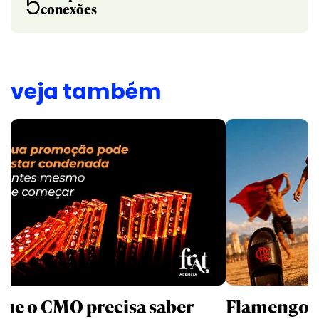
5
conexões
veja também
que o CMO precisa saber
Flamengo q