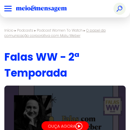
Início
▸
Podcasts
▸
Podcast Women To Watch
▸
O papel da
comunicação corporativa com Malu Weber
Falas WW - 2ª
Temporada
OUÇA AGORA