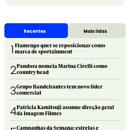
Recentes
Mais lidas
Flamengo quer se reposicionar como
1
marca de sportainment
Pandora nomeia Marina Cirelli como
2
country head
Grupo Bandeirantes tem novo líder
3
comercial
Patricia Kamitsuji assume direção geral
4
da Imagem Filmes
Campanhas da Semana: estrelas e