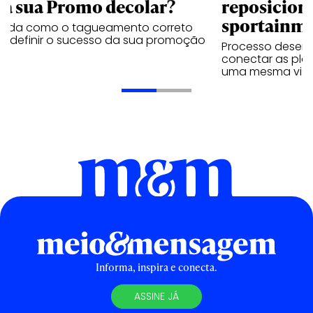
ra sua Promo decolar?
reposicion
sportainm
enda como o tagueamento correto
e definir o sucesso da sua promoção
Processo desenv
conectar as pla
uma mesma vis
Informa, inspira e conecta.
ASSINE JÁ