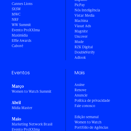
Cannes Lions
PicPay
SXSW
Nós Inteligência
MWC
Vistar Media
NRF
Machina
WW Summit
Viasat Ads
Evento ProXXIma
Magnite
Maximídia
Uncover
Effie Awards
Mude
Caboré
RZK Digital
DoubleVerify
Adlook
Eventos
Mais
Assine
Março
Renove
Women to Watch Summit
Anuncie
Política de privacidade
Abril
Fale conosco
Mídia Master
Edição semanal
Maio
Women to Watch
Marketing Network Brasil
Portfólio de Agências
Evento ProXXIma