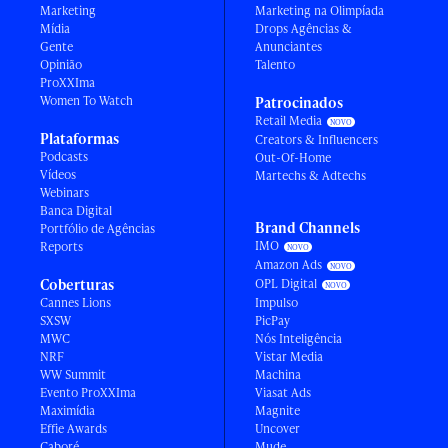
Marketing
Marketing na Olimpíada
Mídia
Drops Agências &
Gente
Anunciantes
Opinião
Talento
ProXXIma
Women To Watch
Patrocinados
Retail Media
Plataformas
Creators & Influencers
Podcasts
Out-Of-Home
Vídeos
Martechs & Adtechs
Webinars
Banca Digital
Brand Channels
Portfólio de Agências
IMO
Reports
Amazon Ads
Coberturas
OPL Digital
Cannes Lions
Impulso
SXSW
PicPay
MWC
Nós Inteligência
NRF
Vistar Media
WW Summit
Machina
Evento ProXXIma
Viasat Ads
Maximídia
Magnite
Effie Awards
Uncover
Caboré
Mude