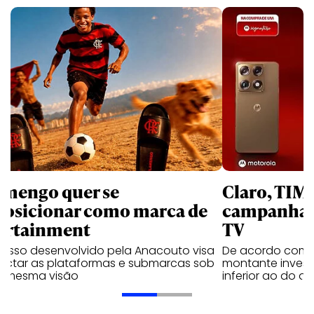
amengo quer se
Claro, TIM
posicionar como marca de
campanhas 
ortainment
TV
cesso desenvolvido pela Anacouto visa
De acordo com 
ectar as plataformas e submarcas sob
montante invest
 mesma visão
inferior ao do 