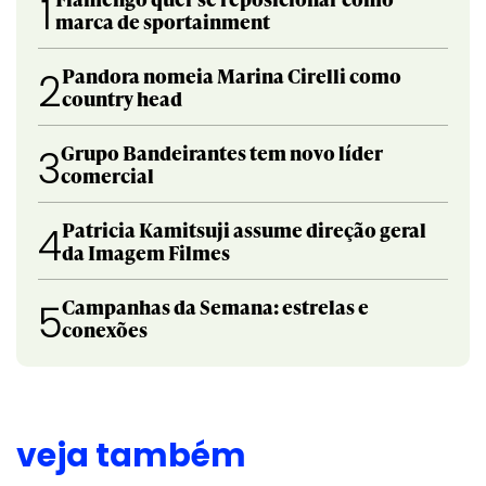
1
marca de sportainment
Pandora nomeia Marina Cirelli como
2
country head
Grupo Bandeirantes tem novo líder
3
comercial
Patricia Kamitsuji assume direção geral
4
da Imagem Filmes
Campanhas da Semana: estrelas e
5
conexões
veja também