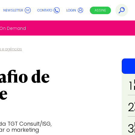
NEWSLETTER
CONTATO
LOGIN
ASSINE
s On Demand
s e agências
afio de
1
e
2
 da TGT Consult/ISG,
3
ar o marketing