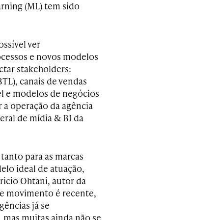
earning (ML) tem sido
ssível ver
cessos e novos modelos
ctar stakeholders:
TL), canais de vendas
l
e modelos de negócios
r a operação da agência
geral de mídia & BI da
 tanto para as marcas
elo ideal de atuação,
ricio Ohtani,
autor da
se movimento é recente,
gências já se
, mas muitas ainda não se