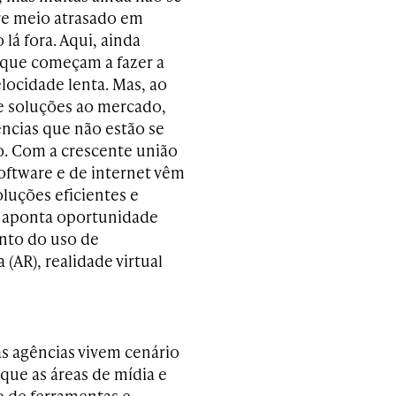
re meio atrasado em
lá fora. Aqui, ainda
 que começam a fazer a
locidade lenta. Mas, ao
 soluções ao mercado,
ncias que não estão se
. C
om a crescente união
ftware e de internet vêm
luções eficientes e
m aponta oportunidade
ento do uso de
(AR), realidade virtual
as agências vivem
cenário
que as áreas de mídia e
o de ferramentas e