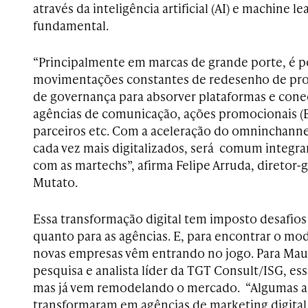
através
da inteligência artificial (AI) e machine l
fundamental.
“Principalmente em marcas de grande porte, é po
movimentações constantes de redesenho de pro
de governança para absorver plataformas e cone
agências de comunicação, ações promocionais (B
parceiros etc. Com a aceleração do o
mninchanne
cada vez mais digitalizados, será comum integra
com as m
artechs”, afirma Felipe Arruda, diretor-
Mutato.
Essa transformação digital tem imposto desafios
quanto para as agências. E, para encontrar o mod
novas empresas vêm entrando no jogo. Para Mau
pesquisa e analista líder da TGT Consult/ISG, e
s
mas já vem remodelando o mercado.
“Algumas a
transformaram em agências de marketing digital