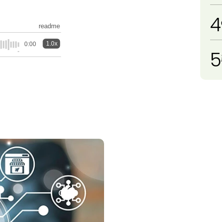
4
readme
1.0x
0:00
5