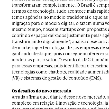
transformaram completamente. O Brasil é semp
termos de tecnologia, tudo acontece mais rápido 
temos agências no modelo tradicional e aquelas
migração para o modelo digital, o fazem numa ve
mesmo tempo, nascem startups com propostas e
cobrindo espaços deixados justamente pelas agê
transformando digitalmente”, analisa o executivo
de marketing e tecnologia, diz, as
empresas de so
ganhando destaque, pois conseguem oferecer so
modernas para o setor. O estudo da ISG també
para essas empresas, pois identificou o crescim
tecnologias como chatbots, realidade aumentada 
(VR) e sistemas de gestão de conteúdo (CMS).
Os desafios do novo mercado
Arruda afirma que, diante desse novo mercado, 
complexo em relação à inovação e tecnologia, já 
data, organicamente, têm alavancado a utilizaçã