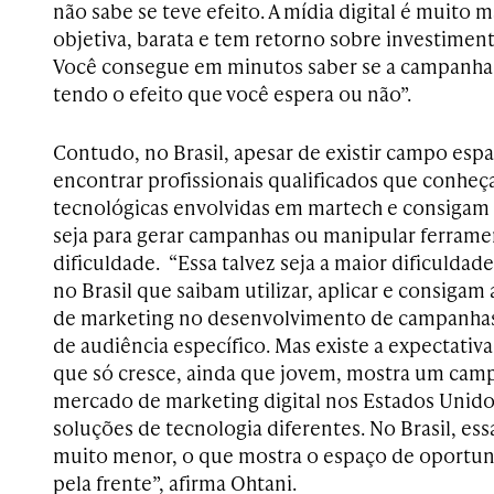
não sabe se teve efeito. A mídia digital é muito 
objetiva, barata e tem retorno sobre investimen
Você consegue em minutos saber se a campanha 
tendo o efeito que você espera ou não”.
Contudo, no Brasil, apesar de existir campo espa
encontrar profissionais qualificados que conheç
tecnológicas envolvidas em martech e consigam ap
seja para gerar campanhas ou manipular ferrame
dificuldade.
“E
ssa talvez seja a maior dificuldad
no Brasil que saibam utilizar, aplicar e consiga
de marketing no desenvolvimento de campanhas,
de audiência específico. Mas existe a
expectativa
que só cresce, ainda que jovem, mostra um camp
mercado de marketing digital nos Estados Unidos
soluções de tecnologia diferentes. No Brasil, es
muito menor, o que mostra o espaço de oportu
pela frente”, afirma Ohtani.