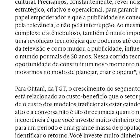
cultural. Precisamos, constantemente, rever nos
estratégico, criativo e operacional, para garanti
papel empoderador e que a publicidade se con
pela relevância, e não pela interrupção. Ao mes
complexo e até nebuloso, também é muito impo
uma revolução tecnológica que podemos até co
da televisão e como mudou a publicidade, influ
o mundo por mais de 50 anos. Nessa corrida tec
oportunidade de construir um novo momento na 
inovarmos no modo de planejar, criar e operar”, 
Para Ohtani, da TGT, o crescimento do segmen
está relacionado ao custo-benefício que o setor 
de o
custo dos modelos tradicionais estar cain
alto e a conversa não é tão direcionada quanto no
incoerência é que você investe muito dinheiro 
para um período e uma grande massa de popula
identificar o retorno. Você investe muito dinhei