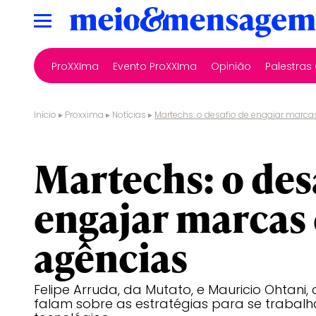
ProXXIma
Evento ProXXIma
Opinião
Palestra
Início
▸
Proxxima
▸
Notícias
▸
Martechs: o desafio de engajar marca
marketing digital
Martechs: o des
engajar marcas 
agências
Felipe Arruda, da Mutato, e Mauricio Ohtani,
falam sobre as estratégias para se trabalh