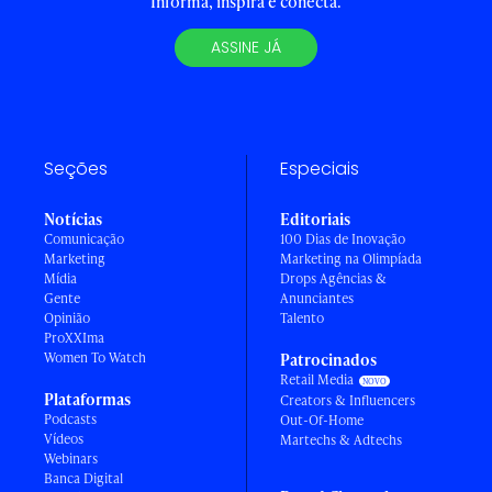
Informa, inspira e conecta.
ASSINE JÁ
Seções
Especiais
Notícias
Editoriais
Comunicação
100 Dias de Inovação
Marketing
Marketing na Olimpíada
Mídia
Drops Agências &
Gente
Anunciantes
Opinião
Talento
ProXXIma
Women To Watch
Patrocinados
Retail Media
Plataformas
Creators & Influencers
Podcasts
Out-Of-Home
Vídeos
Martechs & Adtechs
Webinars
Banca Digital