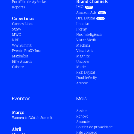
Brand Channels
Portfólio de Agências
IMO
Reports
Amazon Ads
Coberturas
OPL Digital
Cannes Lions
Impulso
SXSW
PicPay
MWC
Nós Inteligência
NRF
Vistar Media
WW Summit
Machina
Evento ProXXIma
Viasat Ads
Maximídia
Magnite
Effie Awards
Uncover
Caboré
Mude
RZK Digital
DoubleVerify
Adlook
Eventos
Mais
Assine
Março
Renove
Women to Watch Summit
Anuncie
Política de privacidade
Abril
Fale conosco