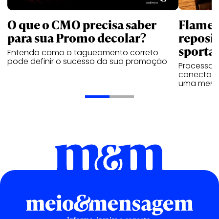
O que o CMO precisa saber
Flamen
para sua Promo decolar?
reposi
sporta
Entenda como o tagueamento correto
pode definir o sucesso da sua promoção
Processo 
conectar 
uma mesm