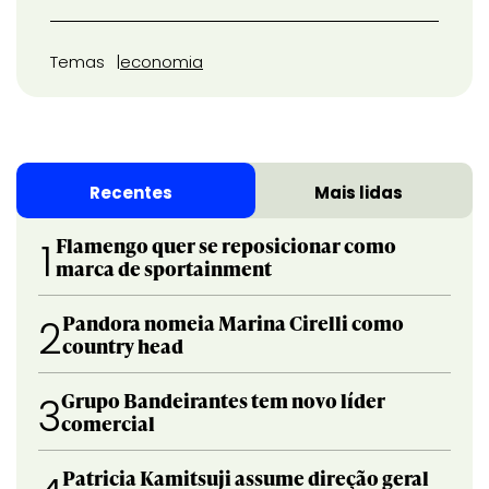
Temas
economia
Recentes
Mais lidas
Flamengo quer se reposicionar como
1
marca de sportainment
Pandora nomeia Marina Cirelli como
2
country head
Grupo Bandeirantes tem novo líder
3
comercial
Patricia Kamitsuji assume direção geral