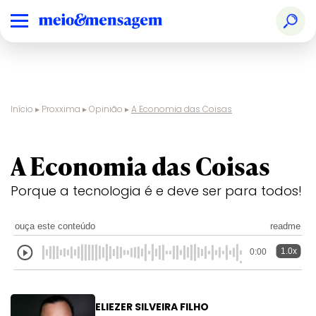
Início
▸
Proxxima
▸
Opinião
▸
A Economia das Coisas
A Economia das Coisas
Porque a tecnologia é e deve ser para todos!
ouça este conteúdo
readme
1.0x
0:00
ELIEZER SILVEIRA FILHO