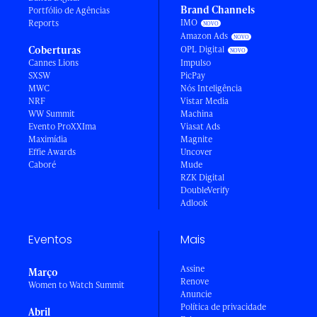
Brand Channels
Portfólio de Agências
IMO
Reports
Amazon Ads
Coberturas
OPL Digital
Cannes Lions
Impulso
SXSW
PicPay
MWC
Nós Inteligência
NRF
Vistar Media
WW Summit
Machina
Evento ProXXIma
Viasat Ads
Maximídia
Magnite
Effie Awards
Uncover
Caboré
Mude
RZK Digital
DoubleVerify
Adlook
Eventos
Mais
Assine
Março
Renove
Women to Watch Summit
Anuncie
Política de privacidade
Abril