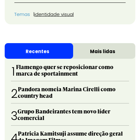
Temas
identidade visual
Recentes
Mais lidas
Flamengo quer se reposicionar como
1
marca de sportainment
Pandora nomeia Marina Cirelli como
2
country head
Grupo Bandeirantes tem novo líder
3
comercial
Patricia Kamitsuji assume direção geral
4
da Imagem Filmes