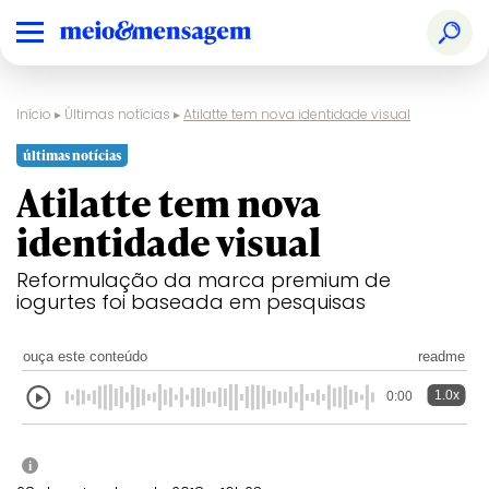
Início
▸
Últimas notícias
▸
Atilatte tem nova identidade visual
últimas notícias
Atilatte tem nova
identidade visual
Reformulação da marca premium de
iogurtes foi baseada em pesquisas
ouça este conteúdo
readme
1.0x
0:00
i