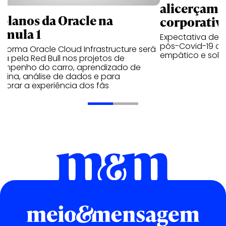
alicerçam 
 planos da Oracle na
corporativ
rmula 1
Expectativa de p
pós-Covid-19 apo
aforma Oracle Cloud Infrastructure será
empático e solid
a pela Red Bull nos projetos de
empenho do carro, aprendizado de
uina, análise de dados e para
morar a experiência dos fãs