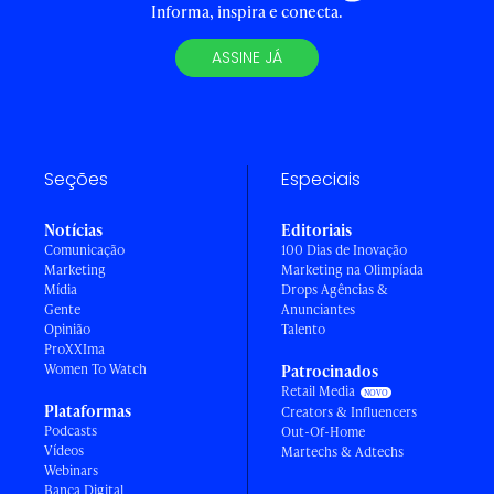
Informa, inspira e conecta.
ASSINE JÁ
Seções
Especiais
Notícias
Editoriais
Comunicação
100 Dias de Inovação
Marketing
Marketing na Olimpíada
Mídia
Drops Agências &
Gente
Anunciantes
Opinião
Talento
ProXXIma
Women To Watch
Patrocinados
Retail Media
Plataformas
Creators & Influencers
Podcasts
Out-Of-Home
Vídeos
Martechs & Adtechs
Webinars
Banca Digital