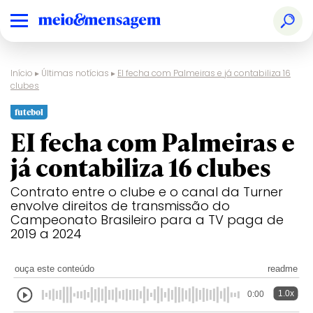
Início
▸
Últimas notícias
▸
EI fecha com Palmeiras e já contabiliza 16
clubes
futebol
EI fecha com Palmeiras e
já contabiliza 16 clubes
Contrato entre o clube e o canal da Turner
envolve direitos de transmissão do
Campeonato Brasileiro para a TV paga de
2019 a 2024
ouça este conteúdo
readme
1.0x
0:00