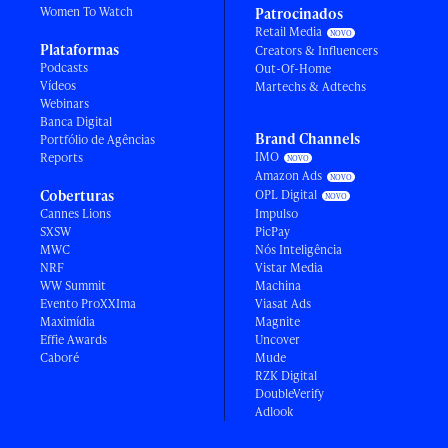
Women To Watch
Patrocinados
Retail Media
Plataformas
Creators & Influencers
Podcasts
Out-Of-Home
Vídeos
Martechs & Adtechs
Webinars
Banca Digital
Brand Channels
Portfólio de Agências
IMO
Reports
Amazon Ads
Coberturas
OPL Digital
Cannes Lions
Impulso
SXSW
PicPay
MWC
Nós Inteligência
NRF
Vistar Media
WW Summit
Machina
Evento ProXXIma
Viasat Ads
Maximídia
Magnite
Effie Awards
Uncover
Caboré
Mude
RZK Digital
DoubleVerify
Adlook