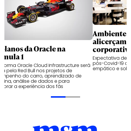
Ambientes 
alicerçam 
 planos da Oracle na
corporativ
rmula 1
Expectativa de p
pós-Covid-19 apo
aforma Oracle Cloud Infrastructure será
empático e solid
a pela Red Bull nos projetos de
empenho do carro, aprendizado de
uina, análise de dados e para
morar a experiência dos fãs