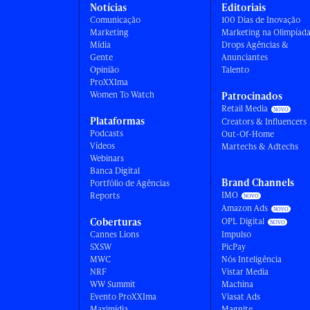
Notícias
Editoriais
Comunicação
100 Dias de Inovação
Marketing
Marketing na Olimpíad
Mídia
Drops Agências &
Gente
Anunciantes
Opinião
Talento
ProXXIma
Women To Watch
Patrocinados
Retail Media
Plataformas
Creators & Influencers
Podcasts
Out-Of-Home
Vídeos
Martechs & Adtechs
Webinars
Banca Digital
Brand Channels
Portfólio de Agências
IMO
Reports
Amazon Ads
Coberturas
OPL Digital
Cannes Lions
Impulso
SXSW
PicPay
MWC
Nós Inteligência
NRF
Vistar Media
WW Summit
Machina
Evento ProXXIma
Viasat Ads
Maximídia
Magnite