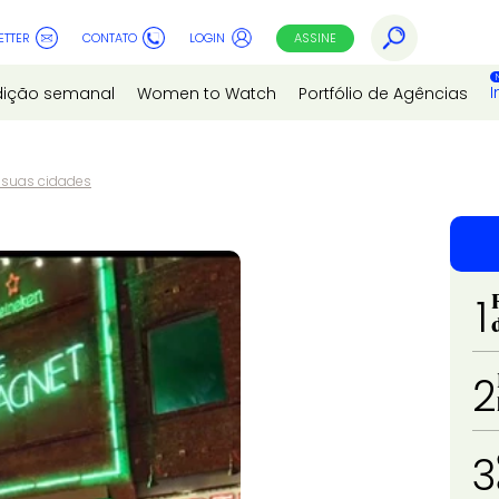
ETTER
CONTATO
LOGIN
ASSINE
I
dição semanal
Women to Watch
Portfólio de Agências
 suas cidades
1
2
3