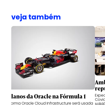
veja também
Amb
rep
Os planos da Oracle na Fórmula 1
Expec
Covid
Plataforma Oracle Cloud Infrastructure será usada
solid