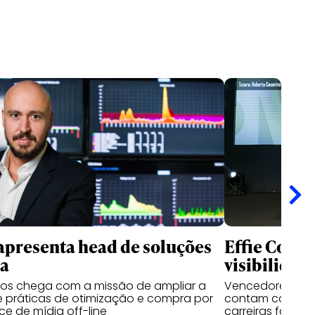
apresenta head de soluções
Effie Colle
ia
visibilidad
sos chega com a missão de ampliar a
Vencedores das 
 práticas de otimização e compra por
contam como o 
e de mídia off-line
carreiras fora d