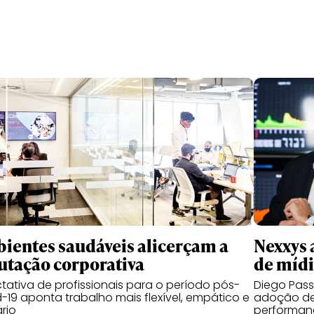
ientes saudáveis alicerçam a
Nexxys 
utação corporativa
de míd
tativa de profissionais para o período pós-
Diego Pas
-19 aponta trabalho mais flexível, empático e
adoção de
ário
performanc