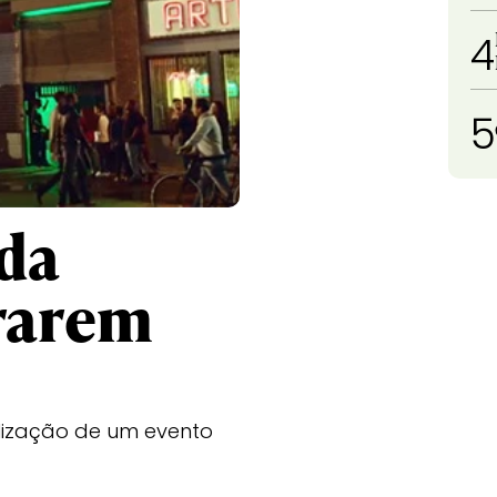
4
5
da
orarem
alização de um evento