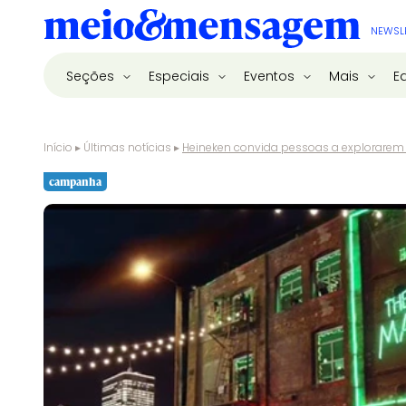
NEWSL
Seções
Especiais
Eventos
Mais
E
Início
▸
Últimas notícias
▸
Heineken convida pessoas a explorarem
campanha