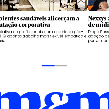
ientes saudáveis alicerçam a
Nexxys 
utação corporativa
de míd
tativa de profissionais para o período pós-
Diego Pas
-19 aponta trabalho mais flexível, empático e
adoção de
ário
performanc