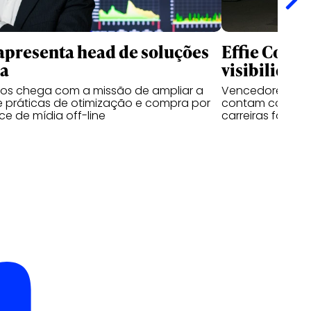
apresenta head de soluções
Effie Colle
ia
visibilidad
sos chega com a missão de ampliar a
Vencedores das 
 práticas de otimização e compra por
contam como o 
e de mídia off-line
carreiras fora d