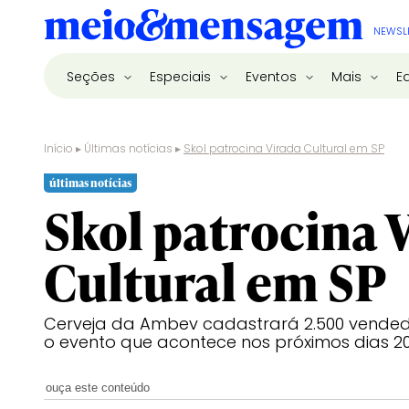
NEWSL
Seções
Especiais
Eventos
Mais
E
Início
▸
Últimas notícias
▸
Skol patrocina Virada Cultural em SP
últimas notícias
Skol patrocina 
Cultural em SP
Cerveja da Ambev cadastrará 2.500 vende
o evento que acontece nos próximos dias 20,
ouça este conteúdo