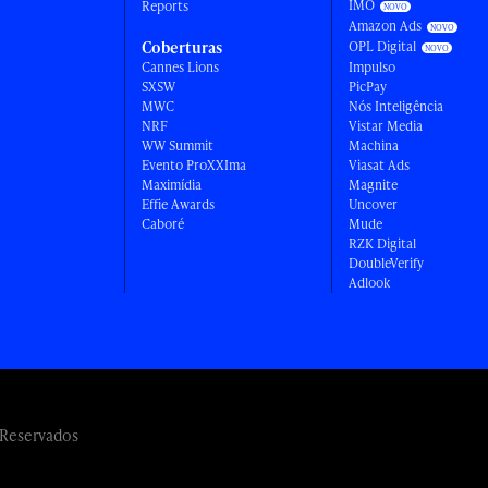
IMO
Reports
Amazon Ads
Coberturas
OPL Digital
Cannes Lions
Impulso
SXSW
PicPay
MWC
Nós Inteligência
NRF
Vistar Media
WW Summit
Machina
Evento ProXXIma
Viasat Ads
Maximídia
Magnite
Effie Awards
Uncover
Caboré
Mude
RZK Digital
DoubleVerify
Adlook
 Reservados