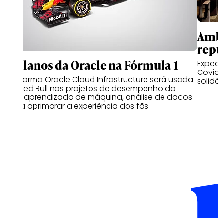
Amb
rep
Os planos da Oracle na Fórmula 1
Expec
Covid
Plataforma Oracle Cloud Infrastructure será usada
solid
pela Red Bull nos projetos de desempenho do
carro, aprendizado de máquina, análise de dados
e para aprimorar a experiência dos fãs