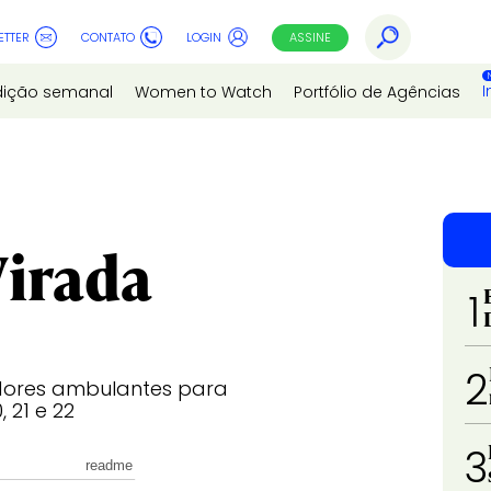
ETTER
CONTATO
LOGIN
ASSINE
I
dição semanal
Women to Watch
Portfólio de Agências
Virada
1
2
dores ambulantes para
 21 e 22
3
readme