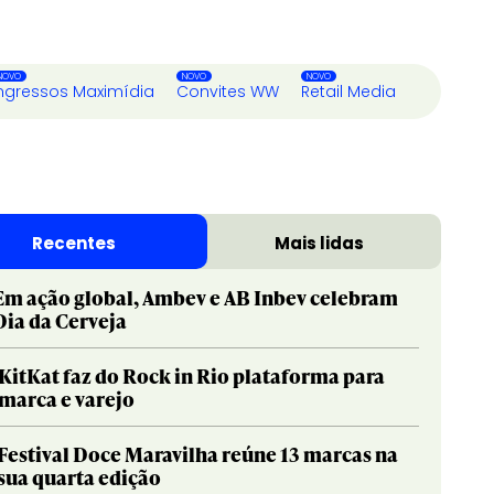
ngressos Maximídia
Convites WW
Retail Media
Recentes
Mais lidas
Em ação global, Ambev e AB Inbev celebram
Dia da Cerveja
KitKat faz do Rock in Rio plataforma para
marca e varejo
Festival Doce Maravilha reúne 13 marcas na
sua quarta edição