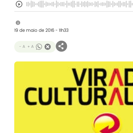
i
19 de maio de 2016 - 11h33
- A
+ A