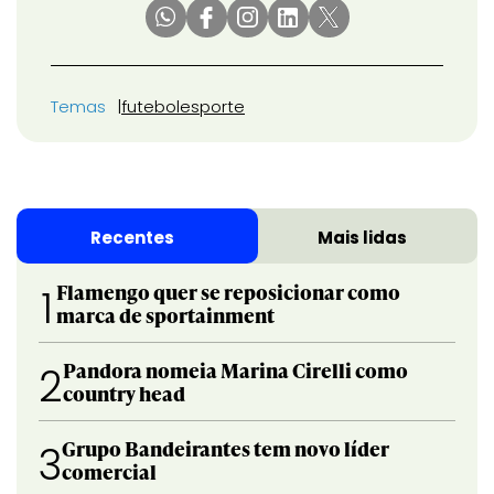
Temas
futebol
esporte
Recentes
Mais lidas
Flamengo quer se reposicionar como
1
marca de sportainment
Pandora nomeia Marina Cirelli como
2
country head
Grupo Bandeirantes tem novo líder
3
comercial