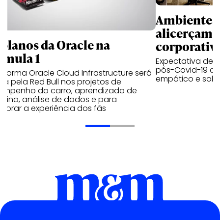
Ambientes 
alicerçam 
 planos da Oracle na
corporativ
rmula 1
Expectativa de p
pós-Covid-19 apo
aforma Oracle Cloud Infrastructure será
empático e solid
a pela Red Bull nos projetos de
empenho do carro, aprendizado de
uina, análise de dados e para
morar a experiência dos fãs