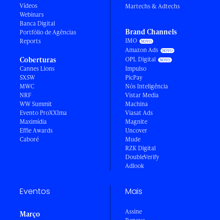
Vídeos
Martechs & Adtechs
Webinars
Banca Digital
Brand Channels
Portfólio de Agências
IMO
Reports
Amazon Ads
Coberturas
OPL Digital
Cannes Lions
Impulso
SXSW
PicPay
MWC
Nós Inteligência
NRF
Vistar Media
WW Summit
Machina
Evento ProXXIma
Viasat Ads
Maximídia
Magnite
Effie Awards
Uncover
Caboré
Mude
RZK Digital
DoubleVerify
Adlook
Eventos
Mais
Assine
Março