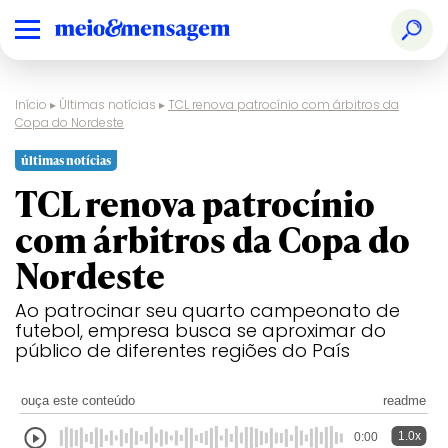
Início
▸
Últimas notícias
▸
TCL renova patrocínio com árbitros da
Copa do Nordeste
últimas notícias
TCL renova patrocínio
com árbitros da Copa do
Nordeste
Ao patrocinar seu quarto campeonato de
futebol, empresa busca se aproximar do
público de diferentes regiões do País
ouça este conteúdo
readme
1.0x
0:00