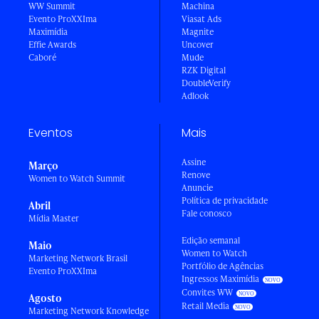
WW Summit
Machina
Evento ProXXIma
Viasat Ads
Maximídia
Magnite
Effie Awards
Uncover
Caboré
Mude
RZK Digital
DoubleVerify
Adlook
Eventos
Mais
Assine
Março
Renove
Women to Watch Summit
Anuncie
Política de privacidade
Abril
Fale conosco
Mídia Master
Edição semanal
Maio
Women to Watch
Marketing Network Brasil
Portfólio de Agências
Evento ProXXIma
Ingressos Maximídia
Convites WW
Agosto
Retail Media
Marketing Network Knowledge