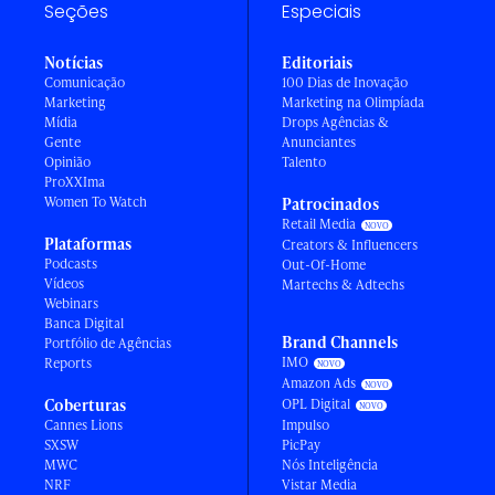
Seções
Especiais
Notícias
Editoriais
Comunicação
100 Dias de Inovação
Marketing
Marketing na Olimpíada
Mídia
Drops Agências &
Gente
Anunciantes
Opinião
Talento
ProXXIma
Women To Watch
Patrocinados
Retail Media
Plataformas
Creators & Influencers
Podcasts
Out-Of-Home
Vídeos
Martechs & Adtechs
Webinars
Banca Digital
Brand Channels
Portfólio de Agências
IMO
Reports
Amazon Ads
Coberturas
OPL Digital
Cannes Lions
Impulso
SXSW
PicPay
MWC
Nós Inteligência
NRF
Vistar Media