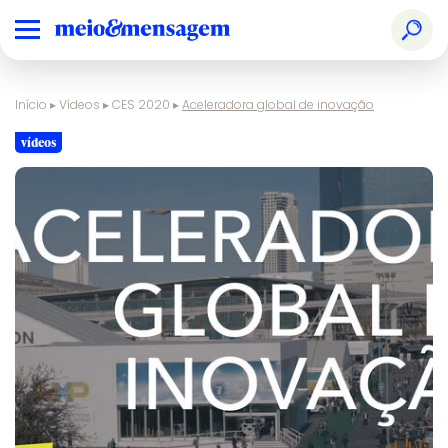
Início
▸
Vídeos
▸
CES 2020
▸
Aceleradora global de inovação
vídeos