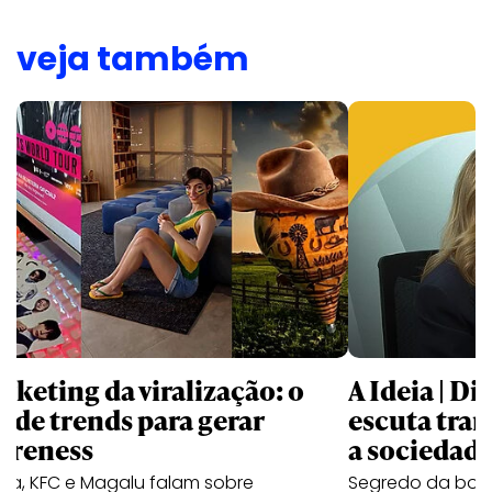
veja também
rketing da viralização: o
A Ideia | D
o de trends para gerar
escuta trar
ereness
a sociedad
va, KFC e Magalu falam sobre
Segredo da boa