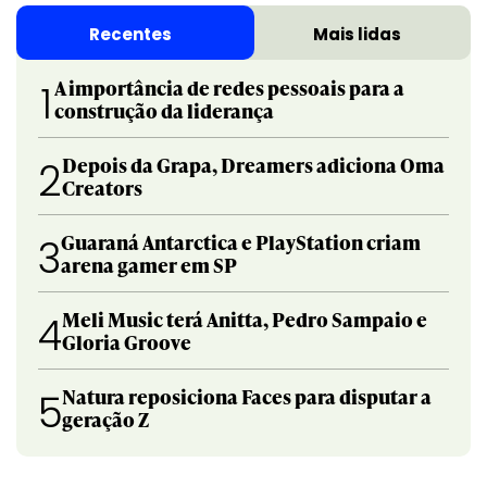
Recentes
Mais lidas
A importância de redes pessoais para a
1
construção da liderança
Depois da Grapa, Dreamers adiciona Oma
2
Creators
Guaraná Antarctica e PlayStation criam
3
arena gamer em SP
Meli Music terá Anitta, Pedro Sampaio e
4
Gloria Groove
Natura reposiciona Faces para disputar a
5
geração Z