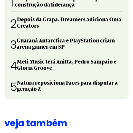
1
construção da liderança
Depois da Grapa, Dreamers adiciona Oma
2
Creators
Guaraná Antarctica e PlayStation criam
3
arena gamer em SP
Meli Music terá Anitta, Pedro Sampaio e
4
Gloria Groove
Natura reposiciona Faces para disputar a
5
geração Z
veja também