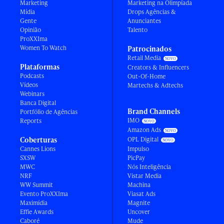
Marketing
Marketing na Olimpíada
Mídia
Drops Agências &
Gente
Anunciantes
Opinião
Talento
ProXXIma
Women To Watch
Patrocinados
Retail Media
Plataformas
Creators & Influencers
Podcasts
Out-Of-Home
Vídeos
Martechs & Adtechs
Webinars
Banca Digital
Brand Channels
Portfólio de Agências
IMO
Reports
Amazon Ads
Coberturas
OPL Digital
Cannes Lions
Impulso
SXSW
PicPay
MWC
Nós Inteligência
NRF
Vistar Media
WW Summit
Machina
Evento ProXXIma
Viasat Ads
Maximídia
Magnite
Effie Awards
Uncover
Caboré
Mude