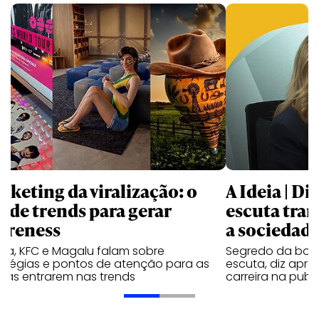
rketing da viralização: o
A Ideia | D
o de trends para gerar
escuta trar
ereness
a sociedad
va, KFC e Magalu falam sobre
Segredo da boa
ratégias e pontos de atenção para as
escuta, diz apr
cas entrarem nas trends
carreira na publ