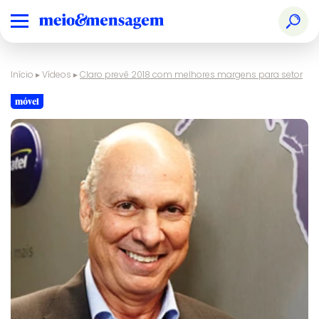
Início
▸
Vídeos
▸
Claro prevê 2018 com melhores margens para setor
móvel