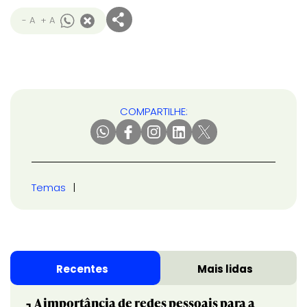
- A
+ A
COMPARTILHE:
Temas
Recentes
Mais lidas
A importância de redes pessoais para a