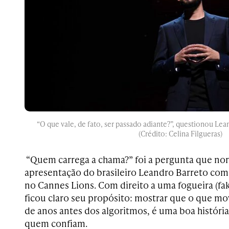
“O que vale, de fato, ser passado adiante?”, questionou Le
(Crédito: Celina Filgueras)
“Quem carrega a chama?” foi a pergunta que nor
apresentação do brasileiro Leandro Barreto co
no Cannes Lions. Com direito a uma fogueira (fak
ficou claro seu propósito: mostrar que o que mo
de anos antes dos algoritmos, é uma boa históri
quem confiam.