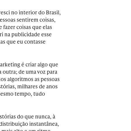
sci no interior do Brasil,
essoas sentirem coisas,
fazer coisas que elas
ri na publicidade esse
ias que eu contasse
arketing é criar algo que
a outra; de uma voz para
dos algoritmos as pessoas
tórias, milhares de anos
o mesmo tempo, tudo
istórias do que nunca, à
istribuição instantânea,
mais alto e em ritmo