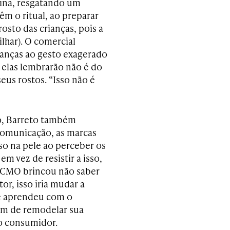
lina, resgatando um
têm o ritual, ao preparar
rosto das crianças, pois a
ilhar). O comercial
rianças ao gesto exagerado
 elas lembrarão não é do
eus rostos. “Isso não é
o, Barreto também
 comunicação, as marcas
so na pele ao perceber os
m vez de resistir a isso,
 CMO brincou não saber
r, isso iria mudar a
ue aprendeu com o
am de remodelar sua
 o consumidor.