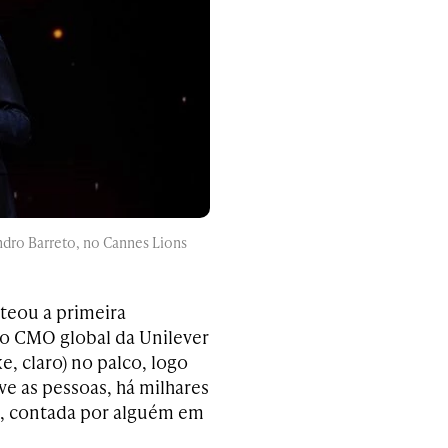
andro Barreto, no Cannes Lions
teou a primeira
mo CMO global da Unilever
e, claro) no palco, logo
ve as pessoas, há milhares
a, contada por alguém em