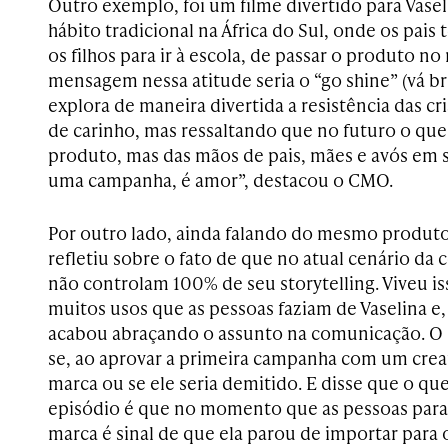
Outro exemplo, foi um filme divertido para Vase
hábito tradicional na África do Sul, onde os pais 
os filhos para ir à escola, de passar o produto no 
mensagem nessa atitude seria o “go shine” (vá br
explora de maneira divertida a resistência das c
de carinho, mas ressaltando que no futuro o que
produto, mas das mãos de pais, mães e avós em s
uma campanha, é amor”, destacou o CMO.
Por outro lado, ainda falando do mesmo produt
refletiu sobre o fato de que no atual cenário da
não controlam 100% de seu storytelling. Viveu is
muitos usos que as pessoas faziam de Vaselina e, e
acabou abraçando o assunto na comunicação. O
se, ao aprovar a primeira campanha com um creato
marca ou se ele seria demitido. E disse que o q
episódio é que no momento que as pessoas par
marca é sinal de que ela parou de importar para