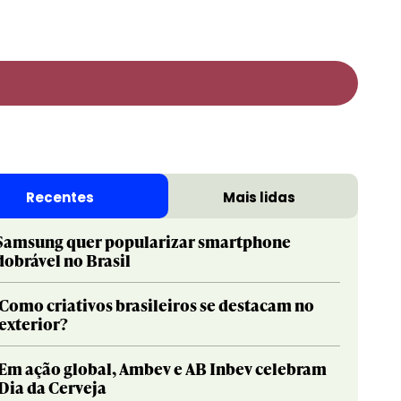
Print & Publishing
Pharma
Social & Creator
PR
Recentes
Mais lidas
Sustainable Development Goals
Print & Publishing
Titanium
Social & Creator
Samsung quer popularizar smartphone
dobrável no Brasil
Sustainable Development Goals
Titanium
Como criativos brasileiros se destacam no
exterior?
Em ação global, Ambev e AB Inbev celebram
Dia da Cerveja