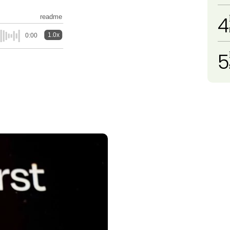
4
readme
1.0x
0:00
5