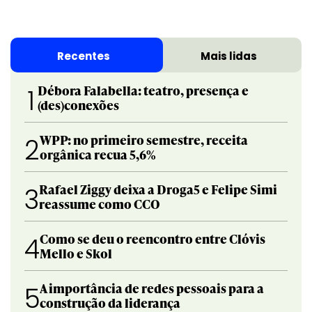
Recentes
Mais lidas
Débora Falabella: teatro, presença e
1
(des)conexões
WPP: no primeiro semestre, receita
2
orgânica recua 5,6%
Rafael Ziggy deixa a Droga5 e Felipe Simi
3
reassume como CCO
Como se deu o reencontro entre Clóvis
4
Mello e Skol
A importância de redes pessoais para a
5
construção da liderança