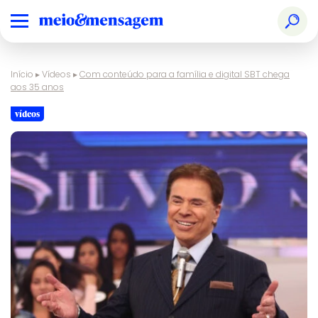
Início
▸
Vídeos
▸
Com conteúdo para a família e digital SBT chega
aos 35 anos
vídeos