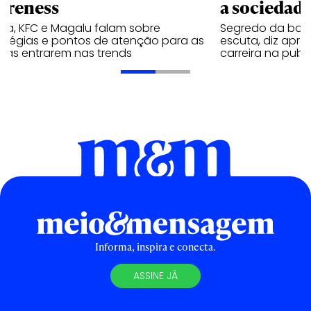
ereness
a sociedad
va, KFC e Magalu falam sobre
Segredo da boa
ratégias e pontos de atenção para as
escuta, diz apr
cas entrarem nas trends
carreira na publ
Informa, inspira e conecta.
ASSINE JÁ