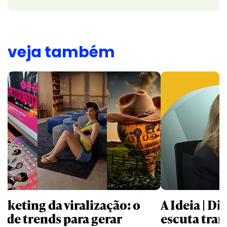
veja também
rketing da viralização: o
A Ideia | D
o de trends para gerar
escuta trar