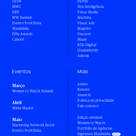
SXSW
PicPay
MWC
Nós Inteligência
NRF
Vistar Media
WW Summit
Machina
Evento ProXXIma
Viasat Ads
Maximídia
Magnite
Effie Awards
Uncover
Caboré
Mude
RZK Digital
DoubleVerify
Adlook
Eventos
Mais
Assine
Março
Renove
Women to Watch Summit
Anuncie
Política de privacidade
Abril
Fale conosco
Mídia Master
Edição semanal
Maio
Women to Watch
Marketing Network Brasil
Portfólio de Agências
Evento ProXXIma
Ingressos Maximídia