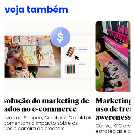
veja também
revolução do marketing de
Marketing d
iliados no e-commerce
uso de tren
awereness
utivos da Shopee, CreatorsLLC e TikTok
p comentam o impacto sobre os
Canva, KFC e Ma
cios e carreira de creators
estratégias e p