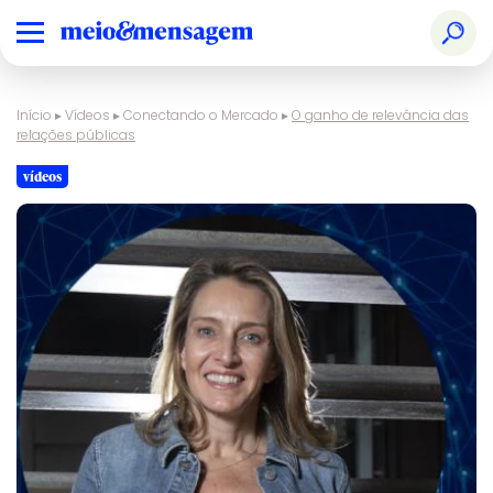
Início
▸
Vídeos
▸
Conectando o Mercado
▸
O ganho de relevância das
relações públicas
vídeos