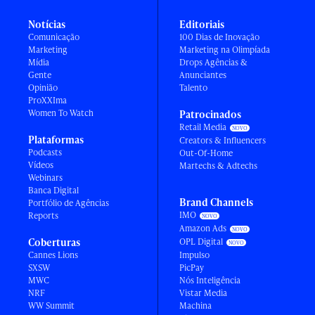
Notícias
Editoriais
Comunicação
100 Dias de Inovação
Marketing
Marketing na Olimpíada
Mídia
Drops Agências &
Gente
Anunciantes
Opinião
Talento
ProXXIma
Women To Watch
Patrocinados
Retail Media
Plataformas
Creators & Influencers
Podcasts
Out-Of-Home
Vídeos
Martechs & Adtechs
Webinars
Banca Digital
Brand Channels
Portfólio de Agências
IMO
Reports
Amazon Ads
Coberturas
OPL Digital
Cannes Lions
Impulso
SXSW
PicPay
MWC
Nós Inteligência
NRF
Vistar Media
WW Summit
Machina