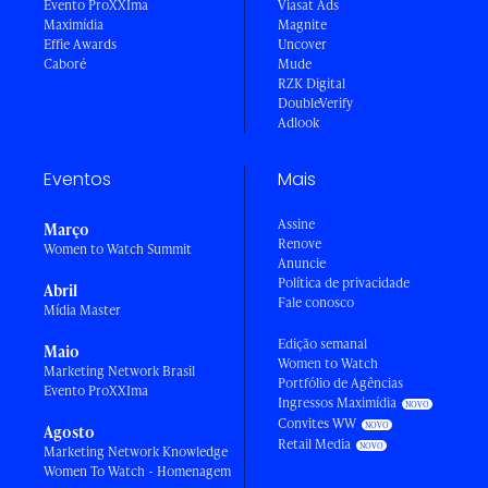
Evento ProXXIma
Viasat Ads
Maximídia
Magnite
Effie Awards
Uncover
Caboré
Mude
RZK Digital
DoubleVerify
Adlook
Eventos
Mais
Assine
Março
Renove
Women to Watch Summit
Anuncie
Política de privacidade
Abril
Fale conosco
Mídia Master
Edição semanal
Maio
Women to Watch
Marketing Network Brasil
Portfólio de Agências
Evento ProXXIma
Ingressos Maximídia
Convites WW
Agosto
Retail Media
Marketing Network Knowledge
Women To Watch - Homenagem