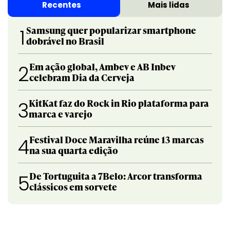
Recentes
Mais lidas
Samsung quer popularizar smartphone
1
dobrável no Brasil
Em ação global, Ambev e AB Inbev
2
celebram Dia da Cerveja
KitKat faz do Rock in Rio plataforma para
3
marca e varejo
Festival Doce Maravilha reúne 13 marcas
4
na sua quarta edição
De Tortuguita a 7Belo: Arcor transforma
5
clássicos em sorvete