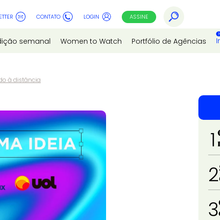
ETTER
CONTATO
LOGIN
ASSINE
I
dição semanal
Women to Watch
Portfólio de Agências
ndo à distância
1
2
3