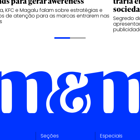
nds para gerar awereness
traria e
socied
, KFC e Magalu falam sobre estratégias e
os de atenção para as marcas entrarem nas
Segredo d
s
apresentad
publicidad
Seções
Especiais