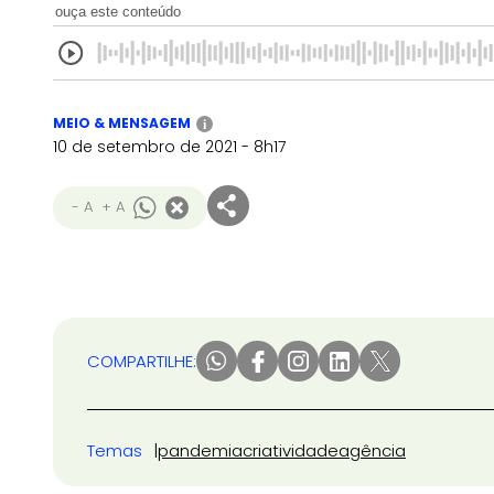
ouça este conteúdo
MEIO & MENSAGEM
i
10 de setembro de 2021 - 8h17
- A
+ A
COMPARTILHE:
Temas
pandemia
criatividade
agência