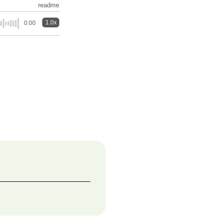
readme
1.0x
0:00