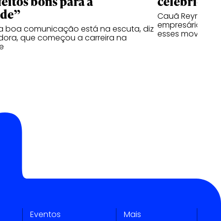
feitos bons para a
celebridad
ade”
Cauã Reymond re
empresário, já o
a boa comunicação está na escuta, diz
esses moviment
ora, que começou a carreira na
e
Eventos
Mais