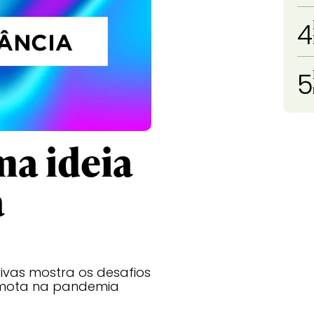
4
5
ma ideia
à
tivas mostra os desafios
remota na pandemia