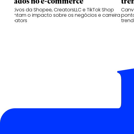
afiliados no e-commerce
tre
Executivos da Shopee, CreatorsLLC e TikTok Shop
Canva
comentam o impacto sobre os negócios e carreira
pont
de creators
trend