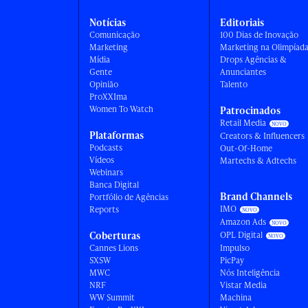
Notícias
Editoriais
Comunicação
100 Dias de Inovação
Marketing
Marketing na Olimpíad
Mídia
Drops Agências &
Gente
Anunciantes
Opinião
Talento
ProXXIma
Women To Watch
Patrocinados
Retail Media
Plataformas
Creators & Influencers
Podcasts
Out-Of-Home
Vídeos
Martechs & Adtechs
Webinars
Banca Digital
Brand Channels
Portfólio de Agências
IMO
Reports
Amazon Ads
Coberturas
OPL Digital
Cannes Lions
Impulso
SXSW
PicPay
MWC
Nós Inteligência
NRF
Vistar Media
WW Summit
Machina