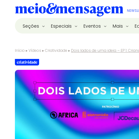
NEWSL
Seções
Especiais
Eventos
Mais
E
Início
▸
Vídeos
▸
Criatividade
▸
Dois lados de uma ideia – EP 1: Cria
criatividade