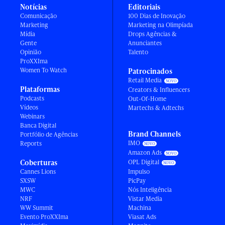
Notícias
Editoriais
Comunicação
100 Dias de Inovação
Marketing
Marketing na Olimpíada
Mídia
Drops Agências &
Gente
Anunciantes
Opinião
Talento
ProXXIma
Women To Watch
Patrocinados
Retail Media
Plataformas
Creators & Influencers
Podcasts
Out-Of-Home
Vídeos
Martechs & Adtechs
Webinars
Banca Digital
Brand Channels
Portfólio de Agências
IMO
Reports
Amazon Ads
Coberturas
OPL Digital
Cannes Lions
Impulso
SXSW
PicPay
MWC
Nós Inteligência
NRF
Vistar Media
WW Summit
Machina
Evento ProXXIma
Viasat Ads