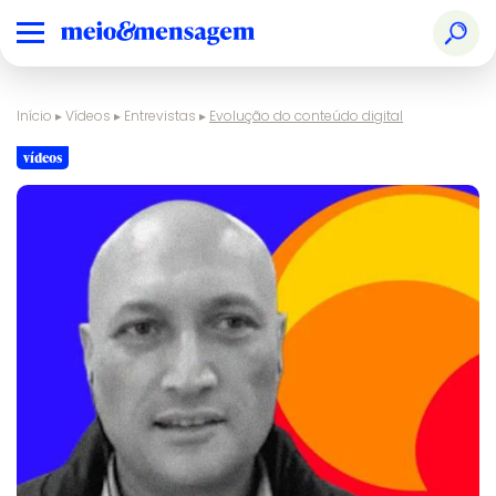
Início
▸
Vídeos
▸
Entrevistas
▸
Evolução do conteúdo digital
vídeos