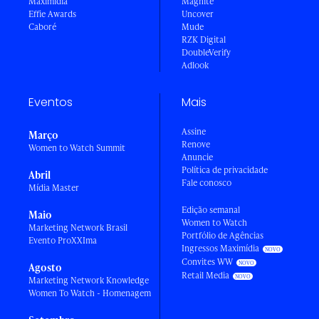
Maximídia
Magnite
Effie Awards
Uncover
Caboré
Mude
RZK Digital
DoubleVerify
Adlook
Eventos
Mais
Assine
Março
Renove
Women to Watch Summit
Anuncie
Política de privacidade
Abril
Fale conosco
Mídia Master
Edição semanal
Maio
Women to Watch
Marketing Network Brasil
Portfólio de Agências
Evento ProXXIma
Ingressos Maximídia
Convites WW
Agosto
Retail Media
Marketing Network Knowledge
Women To Watch - Homenagem