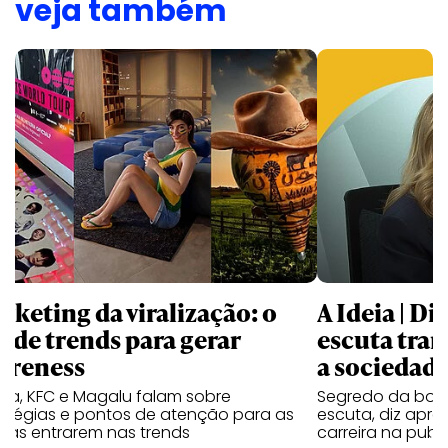
veja também
rketing da viralização: o
A Ideia | D
o de trends para gerar
escuta trar
ereness
a sociedad
va, KFC e Magalu falam sobre
Segredo da boa
ratégias e pontos de atenção para as
escuta, diz apr
cas entrarem nas trends
carreira na publ