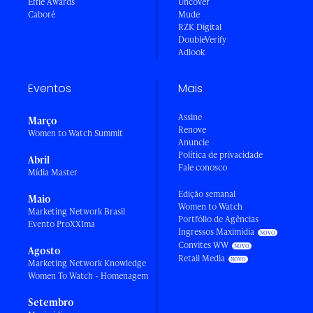
Effie Awards
Uncover
Caboré
Mude
RZK Digital
DoubleVerify
Adlook
Eventos
Mais
Assine
Março
Renove
Women to Watch Summit
Anuncie
Política de privacidade
Abril
Fale conosco
Mídia Master
Edição semanal
Maio
Women to Watch
Marketing Network Brasil
Portfólio de Agências
Evento ProXXIma
Ingressos Maximídia
Convites WW
Agosto
Retail Media
Marketing Network Knowledge
Women To Watch - Homenagem
Setembro