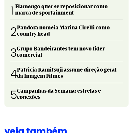
Flamengo quer se reposicionar como
1
marca de sportainment
Pandora nomeia Marina Cirelli como
2
country head
Grupo Bandeirantes tem novo líder
3
comercial
Patricia Kamitsuji assume direção geral
4
da Imagem Filmes
Campanhas da Semana: estrelas e
5
conexões
veja também