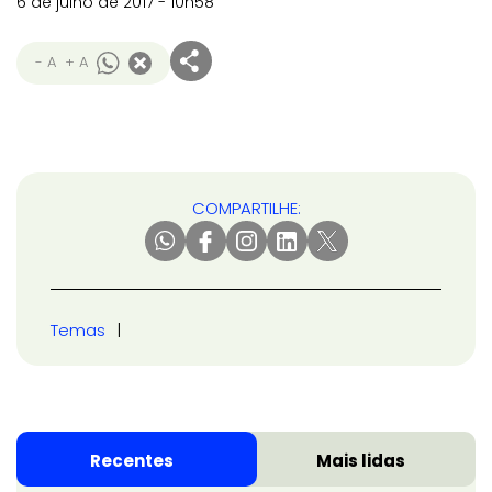
6 de julho de 2017 - 10h58
- A
+ A
COMPARTILHE:
Temas
Recentes
Mais lidas