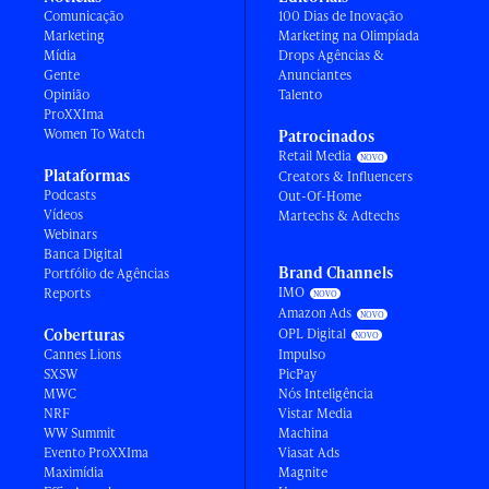
Comunicação
100 Dias de Inovação
Marketing
Marketing na Olimpíada
Mídia
Drops Agências &
Gente
Anunciantes
Opinião
Talento
ProXXIma
Women To Watch
Patrocinados
Retail Media
Plataformas
Creators & Influencers
Podcasts
Out-Of-Home
Vídeos
Martechs & Adtechs
Webinars
Banca Digital
Brand Channels
Portfólio de Agências
IMO
Reports
Amazon Ads
Coberturas
OPL Digital
Cannes Lions
Impulso
SXSW
PicPay
MWC
Nós Inteligência
NRF
Vistar Media
WW Summit
Machina
Evento ProXXIma
Viasat Ads
Maximídia
Magnite