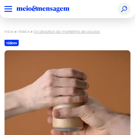
Início
▸
Vídeos
▸
Os desafios do marketing de causas
vídeos