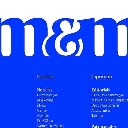
Seções
Especiais
Notícias
Editoriais
Comunicação
100 Dias de Inovação
Marketing
Marketing na Olimpíad
Mídia
Drops Agências &
Gente
Anunciantes
Opinião
Talento
ProXXIma
Women To Watch
Patrocinados