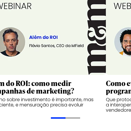
m do ROI: como medir
Como ev
panhas de marketing?
progra
no sobre investimento é importante, mas
Que protoc
iciente, e mensuração precisa evoluir
a interope
vendedore