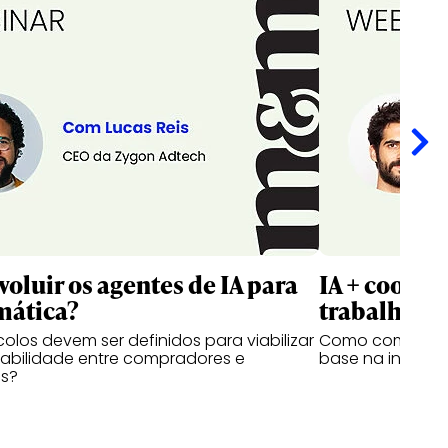
oluir os agentes de IA para
IA + cookie
mática?
trabalhar?
olos devem ser definidos para viabilizar
Como comprar m
rabilidade entre compradores e
base na inteligên
s?