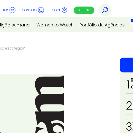
ETTER
CONTATO
LOGIN
ASSINE
I
dição semanal
Women to Watch
Portfólio de Agências
sa estratégia?
1
2
3