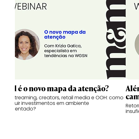
Qual é o novo mapa da atenção?
Alé
cam
CTV, streaming, creators, retail media e OOH: como
distribuir investimentos em ambiente
Retor
fragmentado?
insuf