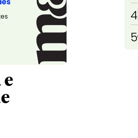
4
5
 e
ue