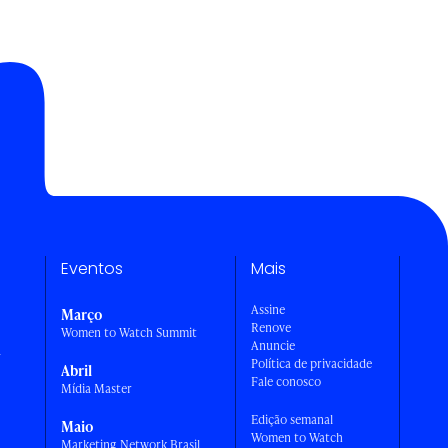
Eventos
Mais
Assine
Março
Renove
Women to Watch Summit
Anuncie
a
Política de privacidade
Abril
Fale conosco
Mídia Master
Edição semanal
Maio
Women to Watch
Marketing Network Brasil