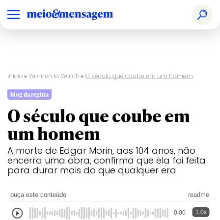
Início
▸
Women to Watch
▸
O século que coube em um homem
blog da regina
O século que coube em
um homem
A morte de Edgar Morin, aos 104 anos, não
encerra uma obra, confirma que ela foi feita
para durar mais do que qualquer era
ouça este conteúdo
readme
1.0x
0:00