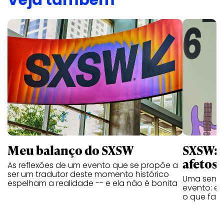
Veja também
Meu balanço do SXSW
SXSW: A
afetos
As reflexões de um evento que se propõe a
ser um tradutor deste momento histórico
Uma sensa
espelham a realidade -- e ela não é bonita
evento: e
o que faz