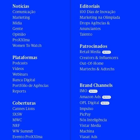
Notícias
Editoriais
Comunicação
100 Dias de Inovação
Marketing
Marketing na Olimpíada
Mídia
Drops Agências &
Gente
Anunciantes
Opinião
Talento
ProXXIma
Women To Watch
Patrocinados
Retail Media
Plataformas
Creators & Influencers
Podcasts
Out-Of-Home
Vídeos
Martechs & Adtechs
Webinars
Banca Digital
Brand Channels
Portfólio de Agências
IMO
Reports
Amazon Ads
Coberturas
OPL Digital
Cannes Lions
Impulso
SXSW
PicPay
MWC
Nós Inteligência
NRF
Vistar Media
WW Summit
Machina
Evento ProXXIma
Viasat Ads