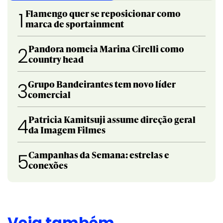
Flamengo quer se reposicionar como
1
marca de sportainment
Pandora nomeia Marina Cirelli como
2
country head
Grupo Bandeirantes tem novo líder
3
comercial
Patricia Kamitsuji assume direção geral
4
da Imagem Filmes
Campanhas da Semana: estrelas e
5
conexões