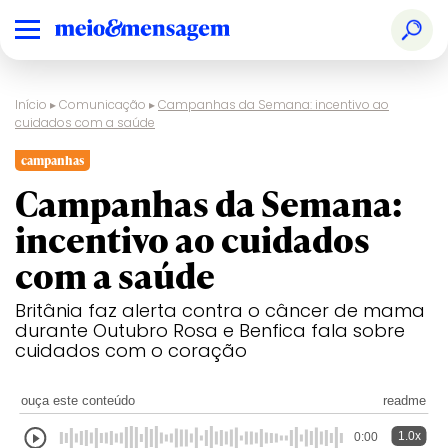
Início
▸
Comunicação
▸
Campanhas da Semana: incentivo ao
cuidados com a saúde
campanhas
Campanhas da Semana:
incentivo ao cuidados
com a saúde
Britânia faz alerta contra o câncer de mama
durante Outubro Rosa e Benfica fala sobre
cuidados com o coração
ouça este conteúdo
readme
1.0x
0:00