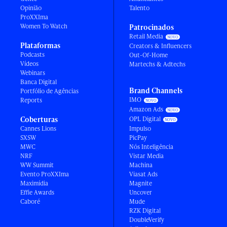
Opinião
Talento
ProXXIma
Women To Watch
Patrocinados
Retail Media
Plataformas
Creators & Influencers
Podcasts
Out-Of-Home
Vídeos
Martechs & Adtechs
Webinars
Banca Digital
Brand Channels
Portfólio de Agências
IMO
Reports
Amazon Ads
Coberturas
OPL Digital
Cannes Lions
Impulso
SXSW
PicPay
MWC
Nós Inteligência
NRF
Vistar Media
WW Summit
Machina
Evento ProXXIma
Viasat Ads
Maximídia
Magnite
Effie Awards
Uncover
Caboré
Mude
RZK Digital
DoubleVerify