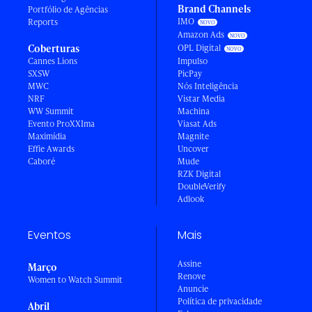
Brand Channels
Portfólio de Agências
IMO
Reports
Amazon Ads
Coberturas
OPL Digital
Cannes Lions
Impulso
SXSW
PicPay
MWC
Nós Inteligência
NRF
Vistar Media
WW Summit
Machina
Evento ProXXIma
Viasat Ads
Maximídia
Magnite
Effie Awards
Uncover
Caboré
Mude
RZK Digital
DoubleVerify
Adlook
Eventos
Mais
Assine
Março
Renove
Women to Watch Summit
Anuncie
Política de privacidade
Abril