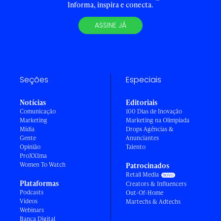
Informa, inspira e conecta.
ASSINE JÁ
Seções
Especiais
Notícias
Editoriais
Comunicação
100 Dias de Inovação
Marketing
Marketing na Olimpíada
Mídia
Drops Agências &
Gente
Anunciantes
Opinião
Talento
ProXXIma
Women To Watch
Patrocinados
Retail Media
Plataformas
Creators & Influencers
Podcasts
Out-Of-Home
Vídeos
Martechs & Adtechs
Webinars
Banca Digital