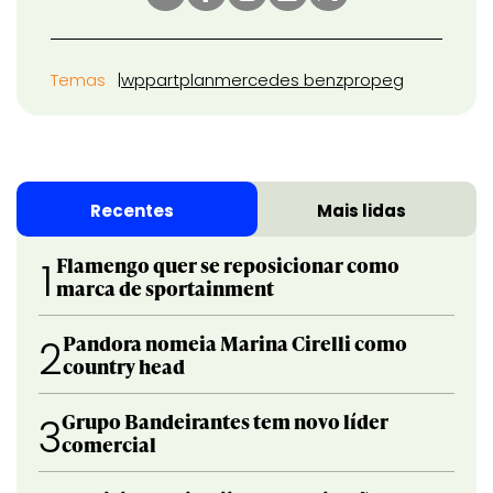
Temas
wpp
artplan
mercedes benz
propeg
Recentes
Mais lidas
Flamengo quer se reposicionar como
1
marca de sportainment
Pandora nomeia Marina Cirelli como
2
country head
Grupo Bandeirantes tem novo líder
3
comercial