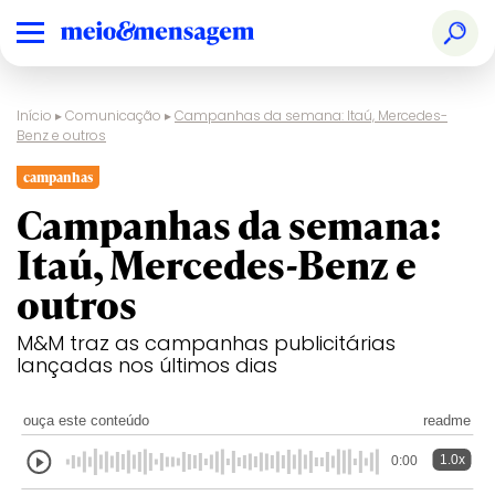
Início
▸
Comunicação
▸
Campanhas da semana: Itaú, Mercedes-
Benz e outros
campanhas
Campanhas da semana:
Itaú, Mercedes-Benz e
outros
M&M traz as campanhas publicitárias
lançadas nos últimos dias
ouça este conteúdo
readme
1.0x
0:00