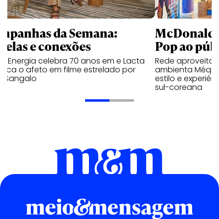
mpanhas da Semana:
McDonald’s 
trelas e conexões
Pop ao públ
a Energia celebra 70 anos em e Lacta
Rede aproveita
aca o afeto em filme estrelado por
ambienta Méqui 
te Sangalo
estilo e experiên
sul-coreana