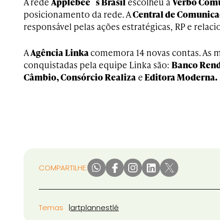
A rede
Applebee´s Brasil
escolheu a
Verbo Com
posicionamento da rede. A
Central de Comunic
responsável pelas ações estratégicas, RP e rela
A
Agência Linka
comemora 14 novas contas. As m
conquistadas pela equipe Linka são:
Banco Rend
Câmbio, Consórcio Realiza
e
Editora Moderna.
COMPARTILHE:
Temas
artplan
nestlé