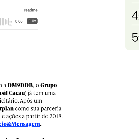
4
readme
1.0x
0:00
5
m a
DM9DDB
, o
Grupo
asil Cacau
) já tem uma
icitário. Após um
tplan
como sua parceria
 ações a partir de 2018.
 Meio&Mensagem
.