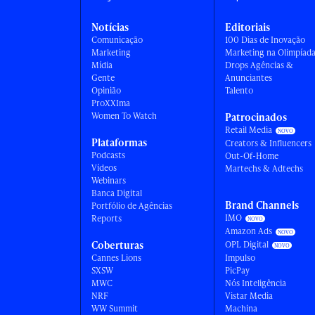
Notícias
Editoriais
Comunicação
100 Dias de Inovação
Marketing
Marketing na Olimpíad
Mídia
Drops Agências &
Gente
Anunciantes
Opinião
Talento
ProXXIma
Women To Watch
Patrocinados
Retail Media
Plataformas
Creators & Influencers
Podcasts
Out-Of-Home
Vídeos
Martechs & Adtechs
Webinars
Banca Digital
Brand Channels
Portfólio de Agências
IMO
Reports
Amazon Ads
Coberturas
OPL Digital
Cannes Lions
Impulso
SXSW
PicPay
MWC
Nós Inteligência
NRF
Vistar Media
WW Summit
Machina