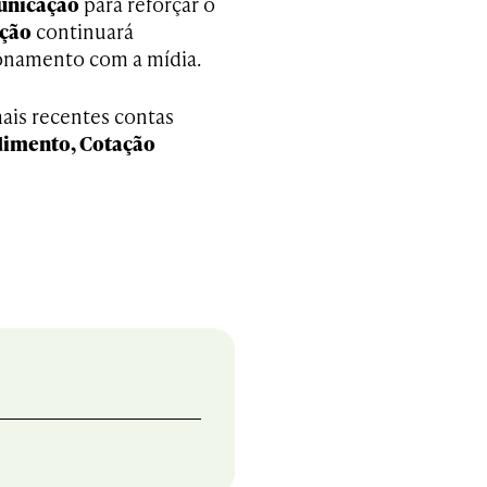
unicação
para reforçar o
ação
continuará
cionamento com a mídia.
ais recentes contas
imento, Cotação