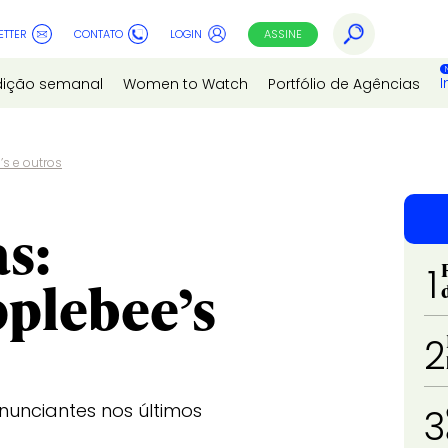
ETTER
CONTATO
LOGIN
ASSINE
I
dição semanal
Women to Watch
Portfólio de Agências
s e outros
s:
1
plebee’s
2
unciantes nos últimos
3