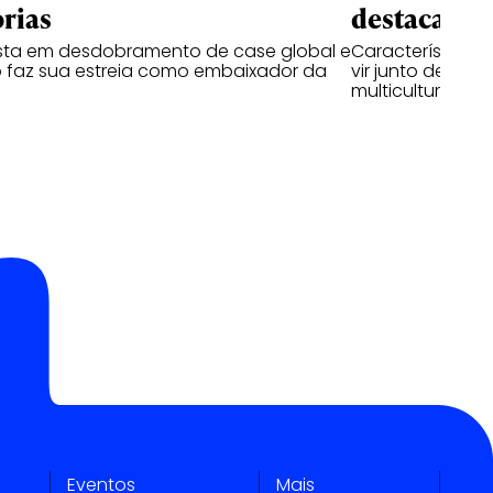
rias
destacam n
ta em desdobramento de case global e
Características
 faz sua estreia como embaixador da
vir junto de hab
multiculturais
Eventos
Mais