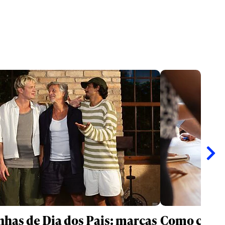
as de Dia dos Pais: marcas
Como criati