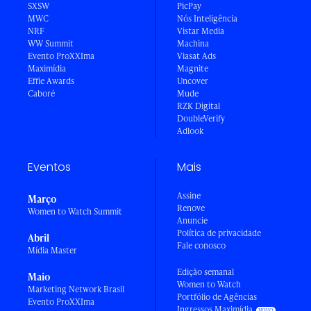
SXSW
PicPay
MWC
Nós Inteligência
NRF
Vistar Media
WW Summit
Machina
Evento ProXXIma
Viasat Ads
Maximídia
Magnite
Effie Awards
Uncover
Caboré
Mude
RZK Digital
DoubleVerify
Adlook
Eventos
Mais
Assine
Março
Renove
Women to Watch Summit
Anuncie
Política de privacidade
Abril
Fale conosco
Mídia Master
Edição semanal
Maio
Women to Watch
Marketing Network Brasil
Portfólio de Agências
Evento ProXXIma
Ingressos Maximídia