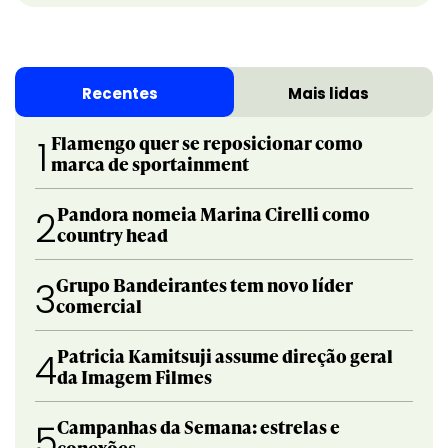
Recentes
Mais lidas
Flamengo quer se reposicionar como
1
marca de sportainment
Pandora nomeia Marina Cirelli como
2
country head
Grupo Bandeirantes tem novo líder
3
comercial
Patricia Kamitsuji assume direção geral
4
da Imagem Filmes
Campanhas da Semana: estrelas e
5
conexões