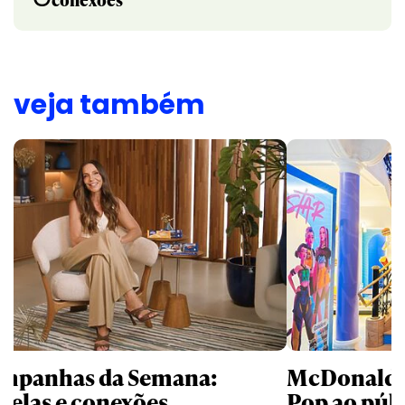
veja também
mpanhas da Semana:
McDonald’s 
trelas e conexões
Pop ao públ