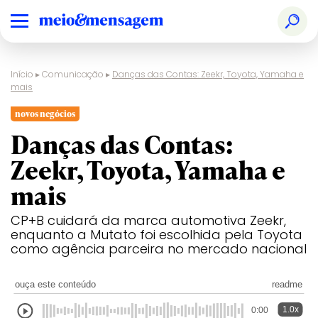
Início
▸
Comunicação
▸
Danças das Contas: Zeekr, Toyota, Yamaha e
mais
novos negócios
Danças das Contas:
Zeekr, Toyota, Yamaha e
mais
CP+B cuidará da marca automotiva Zeekr,
enquanto a Mutato foi escolhida pela Toyota
como agência parceira no mercado nacional
ouça este conteúdo
readme
1.0x
0:00