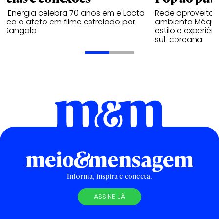
a Energia celebra 70 anos em e Lacta
Rede aproveita
aca o afeto em filme estrelado por
ambienta Méqui 
te Sangalo
estilo e experiên
sul-coreana
Informa, inspira e conecta.
ASSINE JÁ