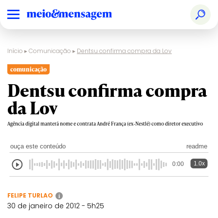
Início
▸
Comunicação
▸
Dentsu confirma compra da Lov
comunicação
Dentsu confirma compra
da Lov
Agência digital manterá nome e contrata André França (ex-Nestlé) como diretor executivo
ouça este conteúdo
readme
1.0x
0:00
FELIPE TURLAO
i
30 de janeiro de 2012 - 5h25