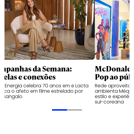
mpanhas da Semana:
McDonald’s 
trelas e conexões
Pop ao públ
a Energia celebra 70 anos em e Lacta
Rede aproveita
aca o afeto em filme estrelado por
ambienta Méqui 
te Sangalo
estilo e experiên
sul-coreana