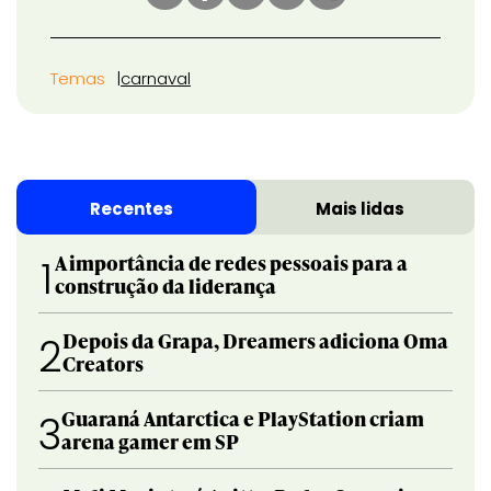
Temas
carnaval
Recentes
Mais lidas
A importância de redes pessoais para a
1
construção da liderança
Depois da Grapa, Dreamers adiciona Oma
2
Creators
Guaraná Antarctica e PlayStation criam
3
arena gamer em SP