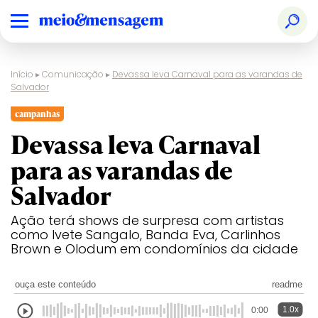
Início
▸
Comunicação
▸
Devassa leva Carnaval para as varandas de
Salvador
campanhas
Devassa leva Carnaval
para as varandas de
Salvador
Ação terá shows de surpresa com artistas
como Ivete Sangalo, Banda Eva, Carlinhos
Brown e Olodum em condomínios da cidade
ouça este conteúdo
readme
1.0x
0:00