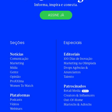
Informa, inspira e conecta.
ASSINE JÁ
Seções
Especiais
Notícias
Editoriais
Comunicação
100 Dias de Inovação
Marketing
Marketing na Olimpíada
Mídia
Drops Agências &
Gente
Anunciantes
Opinião
Talento
ProXXIma
Women To Watch
Patrocinados
Retail Media
Plataformas
Creators & Influencers
Podcasts
Out-Of-Home
Vídeos
Martechs & Adtechs
Webinars