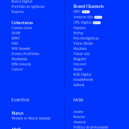
Banca Digital
Brand Channels
Portfólio de Agências
IMO
Reports
Amazon Ads
Coberturas
OPL Digital
Cannes Lions
Impulso
SXSW
PicPay
MWC
Nós Inteligência
NRF
Vistar Media
WW Summit
Machina
Evento ProXXIma
Viasat Ads
Maximídia
Magnite
Effie Awards
Uncover
Caboré
Mude
RZK Digital
DoubleVerify
Adlook
Eventos
Mais
Assine
Março
Renove
Women to Watch Summit
Anuncie
Política de privacidade