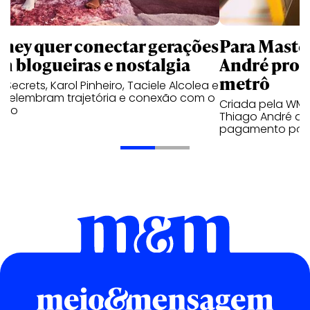
sney quer conectar gerações
Para Maste
m blogueiras e nostalgia
André prot
metrô
a Secrets, Karol Pinheiro, Taciele Alcolea e
s relembram trajetória e conexão com o
Criada pela WM
lico
Thiago André de
pagamento por 