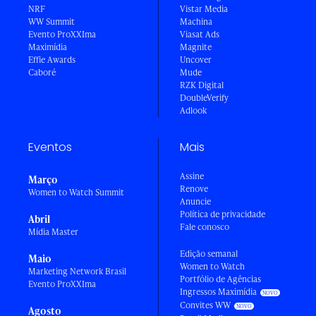
NRF
Vistar Media
WW Summit
Machina
Evento ProXXIma
Viasat Ads
Maximídia
Magnite
Effie Awards
Uncover
Caboré
Mude
RZK Digital
DoubleVerify
Adlook
Eventos
Mais
Assine
Março
Renove
Women to Watch Summit
Anuncie
Política de privacidade
Abril
Fale conosco
Mídia Master
Edição semanal
Maio
Women to Watch
Marketing Network Brasil
Portfólio de Agências
Evento ProXXIma
Ingressos Maximídia
Convites WW
Agosto