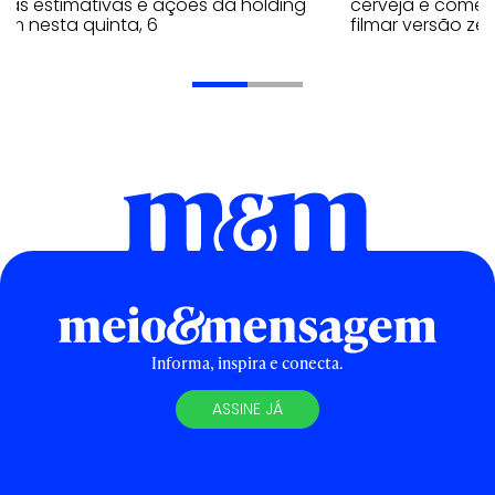
 as estimativas e ações da holding
cerveja e comen
em nesta quinta, 6
filmar versão zer
Informa, inspira e conecta.
ASSINE JÁ