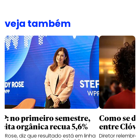
veja também
P: no primeiro semestre,
Como se de
ceita orgânica recua 5,6%
entre Clóvi
y Rose, diz que resultado está em linha
Diretor relembra