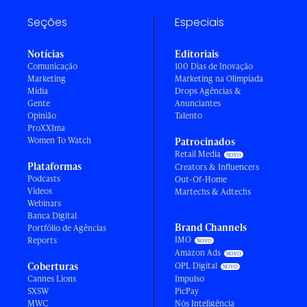
Seções
Especiais
Notícias
Editoriais
Comunicação
100 Dias de Inovação
Marketing
Marketing na Olimpíada
Mídia
Drops Agências &
Gente
Anunciantes
Opinião
Talento
ProXXIma
Women To Watch
Patrocinados
Retail Media
Plataformas
Creators & Influencers
Podcasts
Out-Of-Home
Vídeos
Martechs & Adtechs
Webinars
Banca Digital
Brand Channels
Portfólio de Agências
IMO
Reports
Amazon Ads
Coberturas
OPL Digital
Cannes Lions
Impulso
SXSW
PicPay
MWC
Nós Inteligência