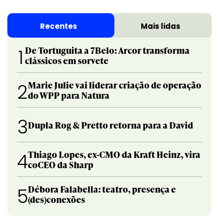
Recentes
Mais lidas
De Tortuguita a 7Belo: Arcor transforma
1
clássicos em sorvete
Marie Julie vai liderar criação de operação
2
do WPP para Natura
3
Dupla Rog & Pretto retorna para a David
Thiago Lopes, ex-CMO da Kraft Heinz, vira
4
coCEO da Sharp
Débora Falabella: teatro, presença e
5
(des)conexões