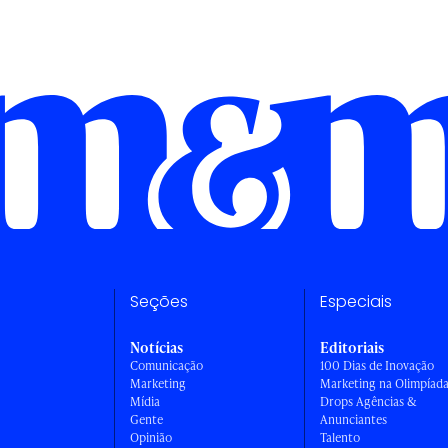
Seções
Especiais
Notícias
Editoriais
Comunicação
100 Dias de Inovação
Marketing
Marketing na Olimpíad
Mídia
Drops Agências &
Gente
Anunciantes
Opinião
Talento