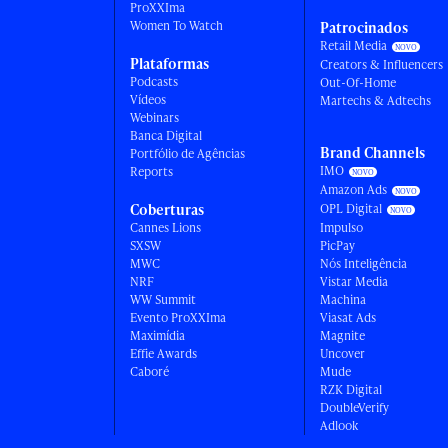
ProXXIma
Women To Watch
Patrocinados
Retail Media
Plataformas
Creators & Influencers
Podcasts
Out-Of-Home
Vídeos
Martechs & Adtechs
Webinars
Banca Digital
Brand Channels
Portfólio de Agências
IMO
Reports
Amazon Ads
Coberturas
OPL Digital
Cannes Lions
Impulso
SXSW
PicPay
MWC
Nós Inteligência
NRF
Vistar Media
WW Summit
Machina
Evento ProXXIma
Viasat Ads
Maximídia
Magnite
Effie Awards
Uncover
Caboré
Mude
RZK Digital
DoubleVerify
Adlook