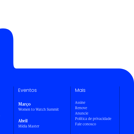
Eventos
Mais
Assine
Março
Renove
Women to Watch Summit
Anuncie
a
Política de privacidade
Abril
Fale conosco
Mídia Master