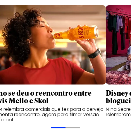
o se deu o reencontro entre
Disney 
vis Mello e Skol
bloguei
or relembra comerciais que fez para a cerveja
Niina Secre
enta reencontro, agora para filmar versão
relembram 
álcool