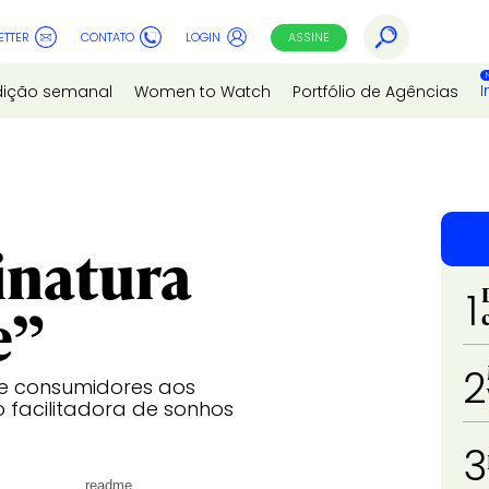
ETTER
CONTATO
LOGIN
ASSINE
I
dição semanal
Women to Watch
Portfólio de Agências
sinatura
1
e”
2
de consumidores aos
 facilitadora de sonhos
3
readme