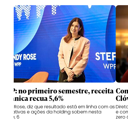
WPP: no primeiro semestre, receita
Com
orgânica recua 5,6%
Cló
Cindy Rose, diz que resultado está em linha com as
Diret
estimativas e ações da holding sobem nesta
e com
quinta, 6
zero 