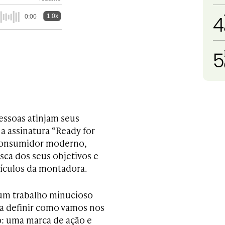
4
1.0x
0:00
5
essoas atinjam seus
 a assinatura “Ready for
o consumidor moderno,
sca dos seus objetivos e
eículos da montadora.
 um trabalho minucioso
ra definir como vamos nos
o: uma marca de ação e