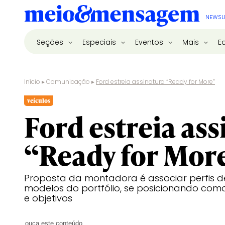
NEWSL
Seções
Especiais
Eventos
Mais
E
Início
▸
Comunicação
▸
Ford estreia assinatura “Ready for More”
veículos
Ford estreia as
“Ready for Mor
Proposta da montadora é associar perfis 
modelos do portfólio, se posicionando como
e objetivos
ouça este conteúdo