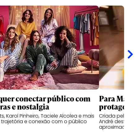
quer conectar público com
Para Maste
ras e nostalgia
protagoniz
ts, Karol Pinheiro, Taciele Alcolea e mais
Criada pela WM
trajetória e conexão com o público
André destaca 
aproximação no