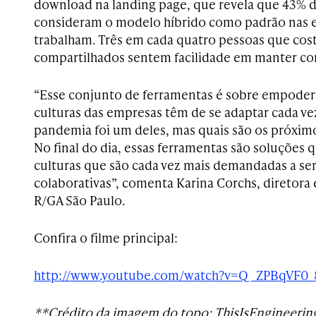
download na landing page, que revela que 4
3% d
consideram o
modelo
híbrido
como padrão nas
trabalham. T
rês em
cada quatro pessoas que co
compartilhados sentem facilidade em manter co
“Esse conjunto de ferramentas é sobre empoder
culturas das empresas têm de se adaptar cada vez
pandemia foi um deles, mas quais são os próximo
No final do dia, essas ferramentas são soluçõe
culturas que são cada vez mais demandadas a ser
colaborativas”, comenta Karina Corchs, diretora 
R/GA São Paulo.
Confira o filme principal:
http://www.youtube.com/watch?v=Q_ZPBqVF0_
**Crédito da imagem do topo: ThisIsEngineerin