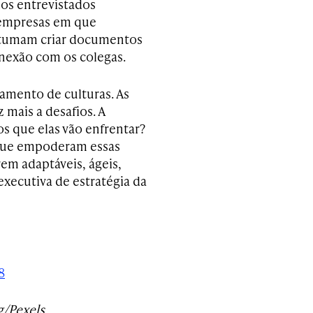
os entrevistados
empresas
em que
stumam criar documentos
nexão com os colegas.
amento de culturas. As
 mais a desafios. A
s que elas vão enfrentar?
s que empoderam essas
em adaptáveis, ágeis,
executiva de estratégia da
8
g/Pexels