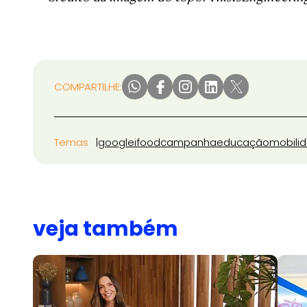
COMPARTILHE:
Temas
google
ifood
campanha
educação
mobili
veja também