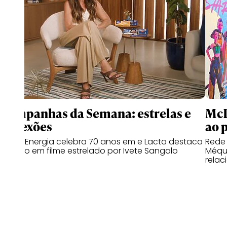
Campanhas da Semana: estrelas e
McD
conexões
ao 
Copa Energia celebra 70 anos em e Lacta destaca
Rede
o afeto em filme estrelado por Ivete Sangalo
Méqui
relac