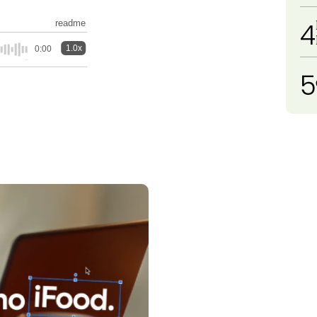
4
readme
1.0x
0:00
5