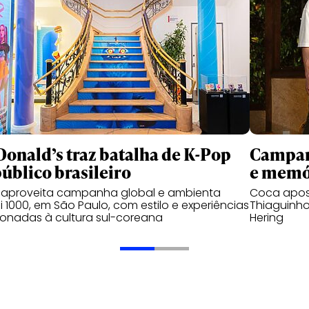
onald’s traz batalha de K-Pop
Campanh
público brasileiro
e memó
 aproveita campanha global e ambienta
Coca apos
 1000, em São Paulo, com estilo e experiências
Thiaguinho
ionadas à cultura sul-coreana
Hering