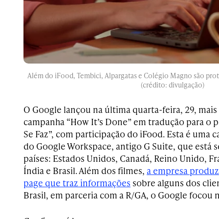
Além do iFood, Tembici, Alpargatas e Colégio Magno são prot
(crédito: divulgação)
O Google lançou na última quarta-feira, 29, mais
campanha “How It’s Done” em tradução para o 
Se Faz”, com participação do iFood. Esta é uma 
do
Google
Workspace, antigo G Suite, que está 
países: Estados Unidos, Canadá, Reino Unido, Fr
Índia e Brasil. Além dos filmes,
a empresa produ
page que traz informações
sobre alguns dos clie
Brasil, em parceria com a R/GA, o Google focou n