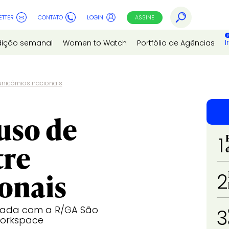
ETTER
CONTATO
LOGIN
ASSINE
I
dição semanal
Women to Watch
Portfólio de Agências
unicórnios nacionais
uso de
1
tre
onais
2
criada com a R/GA São
3
Workspace