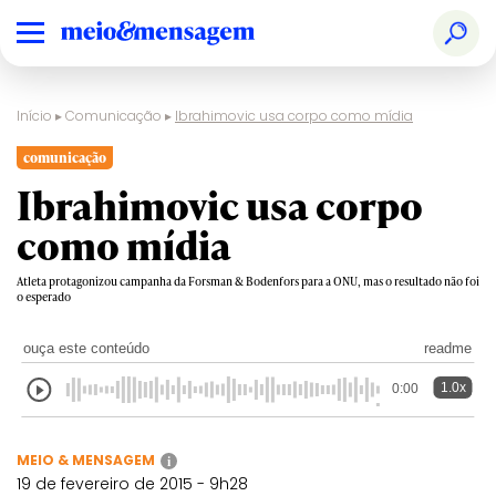
Início
▸
Comunicação
▸
Ibrahimovic usa corpo como mídia
comunicação
Ibrahimovic usa corpo
como mídia
Atleta protagonizou campanha da Forsman & Bodenfors para a ONU, mas o resultado não foi
o esperado
ouça este conteúdo
readme
1.0x
0:00
MEIO & MENSAGEM
i
19 de fevereiro de 2015 - 9h28