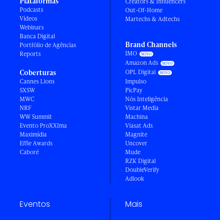
Plataformas
Creators & Influencers
Podcasts
Out-Of-Home
Vídeos
Martechs & Adtechs
Webinars
Banca Digital
Brand Channels
Portfólio de Agências
IMO
Reports
Amazon Ads
Coberturas
OPL Digital
Cannes Lions
Impulso
SXSW
PicPay
MWC
Nós Inteligência
NRF
Vistar Media
WW Summit
Machina
Evento ProXXIma
Viasat Ads
Maximídia
Magnite
Effie Awards
Uncover
Caboré
Mude
RZK Digital
DoubleVerify
Adlook
Eventos
Mais