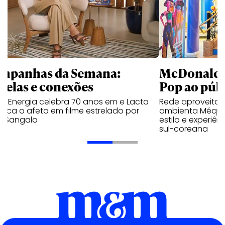
mpanhas da Semana:
McDonald’s 
trelas e conexões
Pop ao públ
a Energia celebra 70 anos em e Lacta
Rede aproveita
aca o afeto em filme estrelado por
ambienta Méqui 
te Sangalo
estilo e experiên
sul-coreana