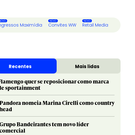
ngressos Maximídia
Convites WW
Retail Media
Recentes
Mais lidas
Flamengo quer se reposicionar como marca
de sportainment
Pandora nomeia Marina Cirelli como country
head
Grupo Bandeirantes tem novo líder
comercial