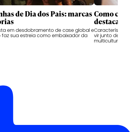
as de Dia dos Pais: marcas
Como criati
rias
destacam n
ta em desdobramento de case global e
Características
 faz sua estreia como embaixador da
vir junto de hab
multiculturais