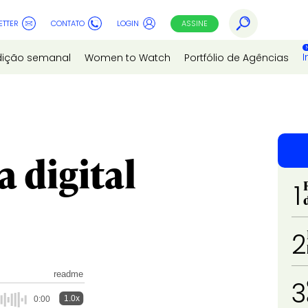
ETTER
CONTATO
LOGIN
ASSINE
I
dição semanal
Women to Watch
Portfólio de Agências
 digital
1
2
readme
3
1.0x
0:00