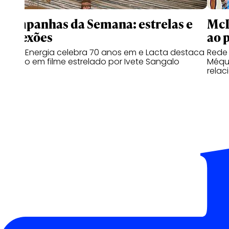
Campanhas da Semana: estrelas e
McD
conexões
ao 
Copa Energia celebra 70 anos em e Lacta destaca
Rede
o afeto em filme estrelado por Ivete Sangalo
Méqui
relac