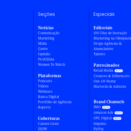
Seções
Especiais
Notícias
Editoriais
Comunicação
100 Dias de Inovação
Marketing
Marketing na Olimpíad
Mídia
Drops Agências &
Gente
Anunciantes
Opinião
Talento
ProXXIma
Women To Watch
Patrocinados
Retail Media
Plataformas
Creators & Influencers
Podcasts
Out-Of-Home
Vídeos
Martechs & Adtechs
Webinars
Banca Digital
Brand Channels
Portfólio de Agências
IMO
Reports
Amazon Ads
Coberturas
OPL Digital
Cannes Lions
Impulso
SXSW
PicPay