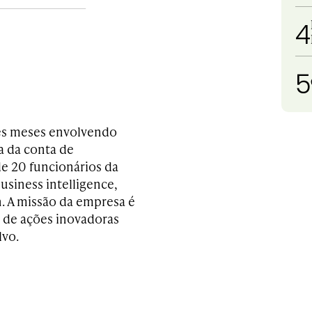
4
5
ês meses envolvendo
a da conta de
e 20 funcionários da
usiness intelligence,
n. A missão da empresa é
o de ações inovadoras
lvo.