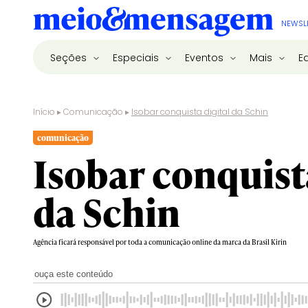
NEWSL
Seções
Especiais
Eventos
Mais
E
Início
▸
Comunicação
▸
Isobar conquista digital da Schin
comunicação
Isobar conquista
da Schin
Agência ficará responsável por toda a comunicação online da marca da Brasil Kirin
ouça este conteúdo