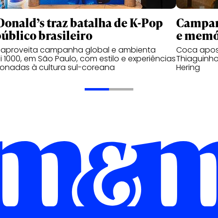
onald’s traz batalha de K-Pop
Campanh
público brasileiro
e memó
 aproveita campanha global e ambienta
Coca apos
 1000, em São Paulo, com estilo e experiências
Thiaguinho
ionadas à cultura sul-coreana
Hering