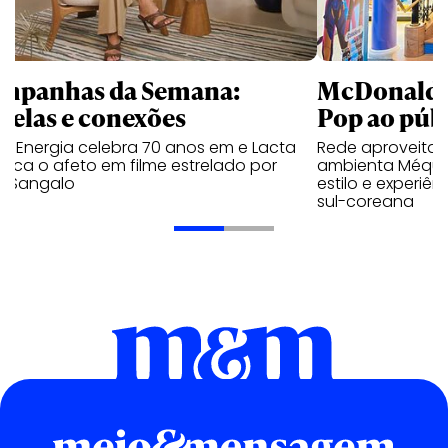
mpanhas da Semana:
McDonald’s 
trelas e conexões
Pop ao públ
a Energia celebra 70 anos em e Lacta
Rede aproveita
aca o afeto em filme estrelado por
ambienta Méqui 
te Sangalo
estilo e experiên
sul-coreana