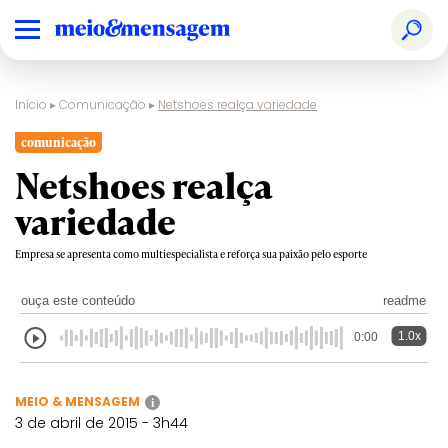
Início
▸
Comunicação
▸
Netshoes realça variedade
comunicação
Netshoes realça
variedade
Empresa se apresenta como multiespecialista e reforça sua paixão pelo esporte
ouça este conteúdo
readme
1.0x
0:00
MEIO & MENSAGEM
i
3 de abril de 2015 - 3h44