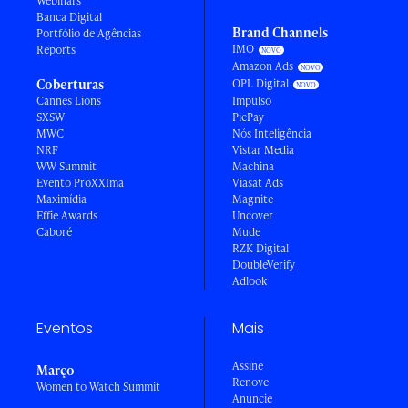
Webinars
Banca Digital
Brand Channels
Portfólio de Agências
IMO
Reports
Amazon Ads
Coberturas
OPL Digital
Cannes Lions
Impulso
SXSW
PicPay
MWC
Nós Inteligência
NRF
Vistar Media
WW Summit
Machina
Evento ProXXIma
Viasat Ads
Maximídia
Magnite
Effie Awards
Uncover
Caboré
Mude
RZK Digital
DoubleVerify
Adlook
Eventos
Mais
Assine
Março
Renove
Women to Watch Summit
Anuncie