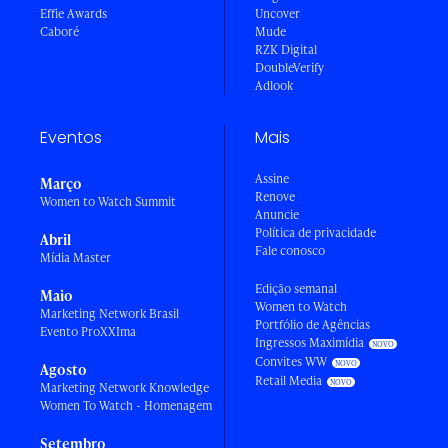
Effie Awards
Uncover
Caboré
Mude
RZK Digital
DoubleVerify
Adlook
Eventos
Mais
Assine
Março
Renove
Women to Watch Summit
Anuncie
Política de privacidade
Abril
Fale conosco
Mídia Master
Edição semanal
Maio
Women to Watch
Marketing Network Brasil
Portfólio de Agências
Evento ProXXIma
Ingressos Maximídia
Convites WW
Agosto
Retail Media
Marketing Network Knowledge
Women To Watch - Homenagem
Setembro