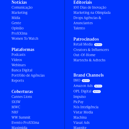
Notícias
Editoriais
Comunicação
100 Dias de Inovação
Marketing
Marketing na Olimpíada
Mídia
Drops Agências &
Gente
Anunciantes
Opinião
Talento
ProXXIma
Women To Watch
Patrocinados
Retail Media
Plataformas
Creators & Influencers
Podcasts
Out-Of-Home
Vídeos
Martechs & Adtechs
Webinars
Banca Digital
Brand Channels
Portfólio de Agências
IMO
Reports
Amazon Ads
Coberturas
OPL Digital
Cannes Lions
Impulso
SXSW
PicPay
MWC
Nós Inteligência
NRF
Vistar Media
WW Summit
Machina
Evento ProXXIma
Viasat Ads
Maximídia
Magnite