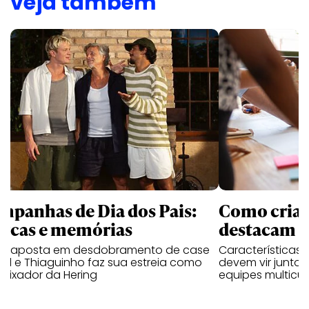
veja também
mpanhas de Dia dos Pais:
Como criati
rcas e memórias
destacam n
a aposta em desdobramento de case
Características
al e Thiaguinho faz sua estreia como
devem vir junto 
aixador da Hering
equipes multicul