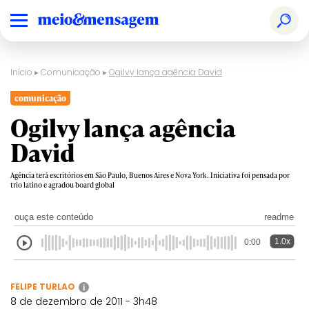
Início
▸
Comunicação
▸
Ogilvy lança agência David
comunicação
Ogilvy lança agência
David
Agência terá escritórios em São Paulo, Buenos Aires e Nova York. Iniciativa foi pensada por
trio latino e agradou board global
ouça este conteúdo
readme
1.0x
0:00
FELIPE TURLAO
i
8 de dezembro de 2011 - 3h48