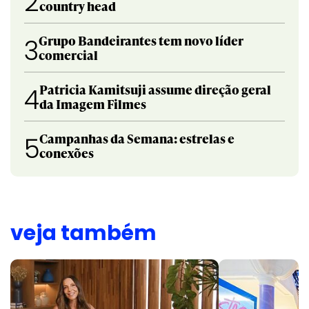
2
country head
Grupo Bandeirantes tem novo líder
3
comercial
Patricia Kamitsuji assume direção geral
4
da Imagem Filmes
Campanhas da Semana: estrelas e
5
conexões
veja também