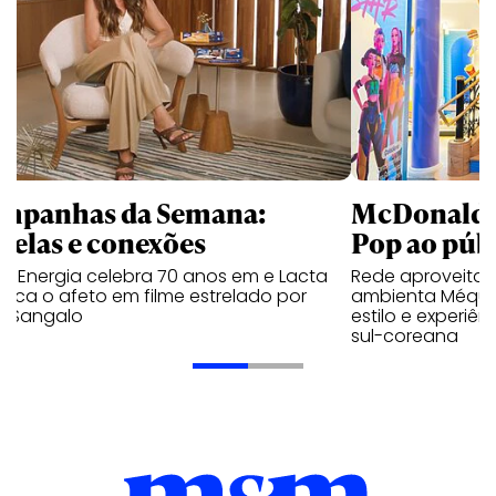
mpanhas da Semana:
McDonald’s 
trelas e conexões
Pop ao públ
a Energia celebra 70 anos em e Lacta
Rede aproveita
aca o afeto em filme estrelado por
ambienta Méqui 
te Sangalo
estilo e experiên
sul-coreana