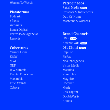
Women To Watch
Patrocinados
Retail Media
Plataformas
Creators & Influencers
Podcasts
Out-Of-Home
Vídeos
Martechs & Adtechs
Webinars
Banca Digital
Brand Channels
Portfólio de Agências
IMO
Reports
Amazon Ads
Coberturas
OPL Digital
Cannes Lions
Impulso
SXSW
PicPay
MWC
Nós Inteligência
NRF
Vistar Media
WW Summit
Machina
Evento ProXXIma
Viasat Ads
Maximídia
Magnite
Effie Awards
Uncover
Caboré
Mude
RZK Digital
DoubleVerify
Adlook