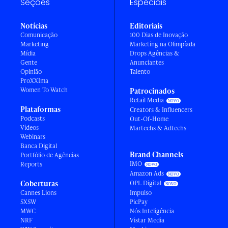
Seções
Especiais
Notícias
Editoriais
Comunicação
100 Dias de Inovação
Marketing
Marketing na Olimpíada
Mídia
Drops Agências &
Gente
Anunciantes
Opinião
Talento
ProXXIma
Women To Watch
Patrocinados
Retail Media
Plataformas
Creators & Influencers
Podcasts
Out-Of-Home
Vídeos
Martechs & Adtechs
Webinars
Banca Digital
Brand Channels
Portfólio de Agências
IMO
Reports
Amazon Ads
Coberturas
OPL Digital
Cannes Lions
Impulso
SXSW
PicPay
MWC
Nós Inteligência
NRF
Vistar Media