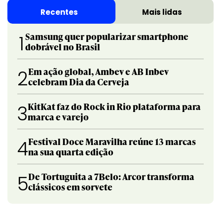
Recentes
Mais lidas
Samsung quer popularizar smartphone
1
dobrável no Brasil
Em ação global, Ambev e AB Inbev
2
celebram Dia da Cerveja
KitKat faz do Rock in Rio plataforma para
3
marca e varejo
Festival Doce Maravilha reúne 13 marcas
4
na sua quarta edição
De Tortuguita a 7Belo: Arcor transforma
5
clássicos em sorvete