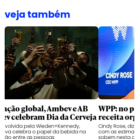
veja também
 ação global, Ambev e AB
WPP: no pr
bev celebram Dia da Cerveja
receita org
envolvida pela Wieden+Kennedy,
Cindy Rose, diz 
iativa celebra o papel da bebida na
com as estimati
exão entre as pessoas
sobem nesta qui