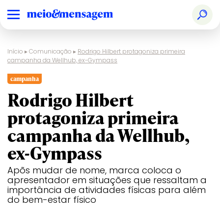
Início
▸
Comunicação
▸
Rodrigo Hilbert protagoniza primeira
campanha da Wellhub, ex-Gympass
campanha
Rodrigo Hilbert
protagoniza primeira
campanha da Wellhub,
ex-Gympass
Apõs mudar de nome, marca coloca o
apresentador em situações que ressaltam a
importância de atividades físicas para além
do bem-estar físico