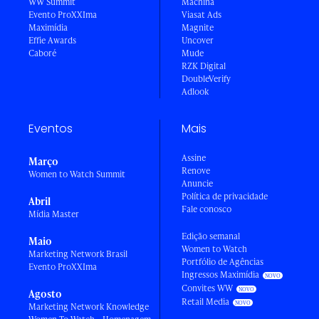
WW Summit
Machina
Evento ProXXIma
Viasat Ads
Maximídia
Magnite
Effie Awards
Uncover
Caboré
Mude
RZK Digital
DoubleVerify
Adlook
Eventos
Mais
Assine
Março
Renove
Women to Watch Summit
Anuncie
Política de privacidade
Abril
Fale conosco
Mídia Master
Edição semanal
Maio
Women to Watch
Marketing Network Brasil
Portfólio de Agências
Evento ProXXIma
Ingressos Maximídia
Convites WW
Agosto
Retail Media
Marketing Network Knowledge